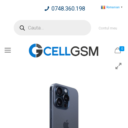
0748.360.198
Romanian
▼
Products
search
Contul meu
0