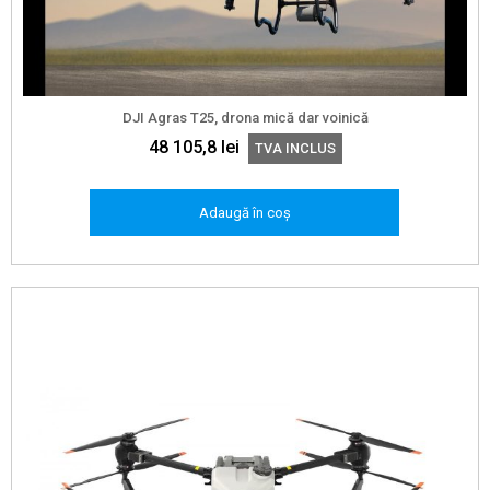
DJI Agras T25, drona mică dar voinică
48 105,8
lei
TVA INCLUS
Adaugă în coș