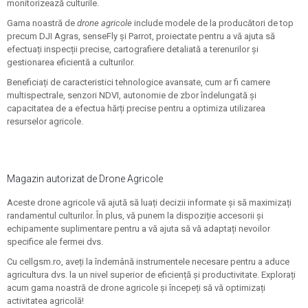
monitorizează culturile.
Gama noastră de
drone agricole
include modele de la producători de top
precum DJI Agras, senseFly și Parrot, proiectate pentru a vă ajuta să
efectuați inspecții precise, cartografiere detaliată a terenurilor și
gestionarea eficientă a culturilor.
Beneficiați de caracteristici tehnologice avansate, cum ar fi camere
multispectrale, senzori NDVI, autonomie de zbor îndelungată și
capacitatea de a efectua hărți precise pentru a optimiza utilizarea
resurselor agricole.
Magazin autorizat de Drone Agricole
Aceste drone agricole vă ajută să luați decizii informate și să maximizați
randamentul culturilor. În plus, vă punem la dispoziție accesorii și
echipamente suplimentare pentru a vă ajuta să vă adaptați nevoilor
specifice ale fermei dvs.
Cu cellgsm.ro, aveți la îndemână instrumentele necesare pentru a aduce
agricultura dvs. la un nivel superior de eficiență și productivitate. Explorați
acum gama noastră de drone agricole și începeți să vă optimizați
activitatea agricolă!