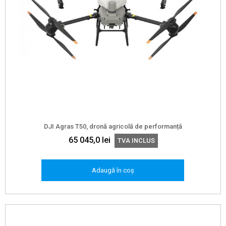
DJI Agras T50, dronă agricolă de performanță
65 045,0
lei
TVA INCLUS
Adaugă în coș