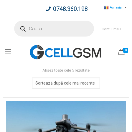
0748.360.198
Romanian
▼
Products
search
Contul meu
0
Sortat
Afișez toate cele 5 rezultate
după
cele
mai
recente