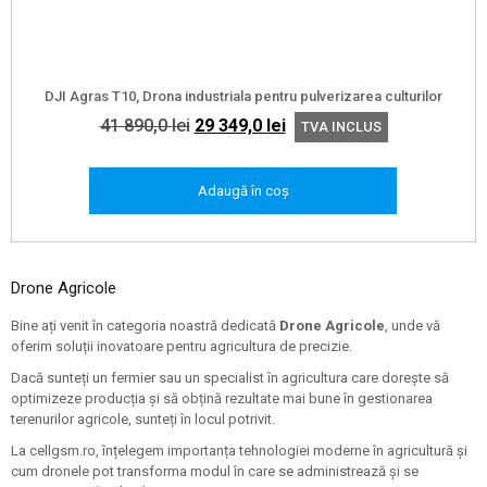
DJI Agras T10, Drona industriala pentru pulverizarea culturilor
Prețul
Prețul
41 890,0
lei
29 349,0
lei
TVA INCLUS
inițial
curent
a
este:
Adaugă în coș
fost:
29
41
349,0 lei.
890,0 lei.
Drone Agricole
Bine ați venit în categoria noastră dedicată
Drone Agricole
, unde vă
oferim soluții inovatoare pentru agricultura de precizie.
Dacă sunteți un fermier sau un specialist în agricultura care dorește să
optimizeze producția și să obțină rezultate mai bune în gestionarea
terenurilor agricole, sunteți în locul potrivit.
La cellgsm.ro, înțelegem importanța tehnologiei moderne în agricultură și
cum dronele pot transforma modul în care se administrează și se