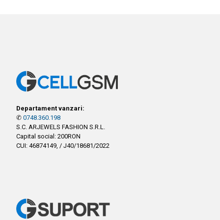
Departament vanzari:
✆
0748.360.198
S.C. ARJEWELS FASHION S.R.L.
Capital social: 200RON
CUI: 46874149, / J40/18681/2022