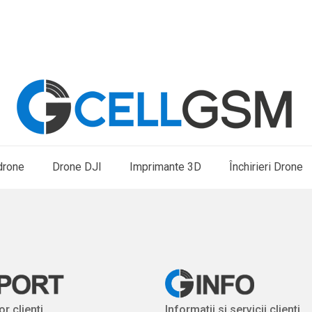
drone
Drone DJI
Imprimante 3D
Închirieri Drone
or clienti
Informatii si servicii clienti