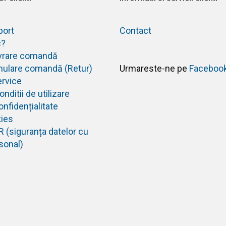
port
Contact
c?
livrare comandă
anulare comandă (Retur)
Urmareste-ne pe
Faceboo
ervice
nditii de utilizare
onfidențialitate
kies
R (siguranța datelor cu
sonal)