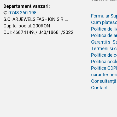
Departament vanzari:
✆
0748.360.198
Formular Su
S.C. ARJEWELS FASHION S.R.L.
Cum plates
Capital social: 200RON
Politica de 
CUI: 46874149, / J40/18681/2022
Politica de 
Garantii si S
Termeni si co
Politica de c
Politica coo
Politica GDP
caracter per
Consultanță
Contact