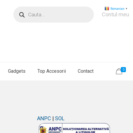
Products
Romanian
▼
search
Contul meu
0
Gadgets
Top Accesorii
Contact
ANPC
|
SOL