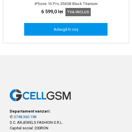
iPhone 15 Pro 256GB Black Titanium
6 599,0
lei
TVA INCLUS
Adaugă în coș
Departament vanzari:
✆
0748.360.198
S.C. ARJEWELS FASHION S.R.L.
Capital social: 200RON