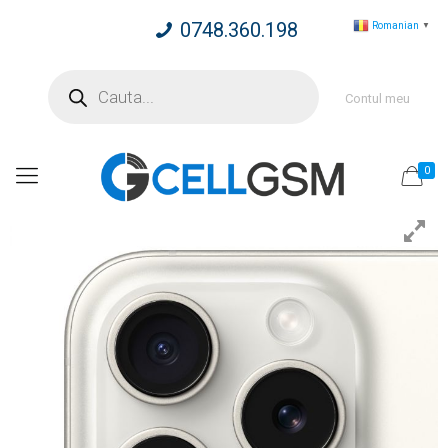
0748.360.198
Romanian
▼
Products
search
Contul meu
0