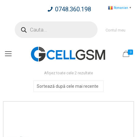
0748.360.198
Romanian
▼
Products
search
Contul meu
0
Sortat
Afișez toate cele 2 rezultate
după
cele
mai
recente