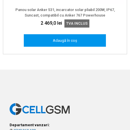
Panou solar Anker 531, incarcator solar pliabil 200W, IP67,
Suncast, compatibil cu Anker 767 Powerhouse
2 469,0
lei
TVA INCLUS
Adaugă în coș
Departament vanzari: