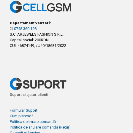
Departament vanzari:
✆
0748.360.198
S.C. ARJEWELS FASHION S.R.L.
Capital social: 200RON
CUI: 46874149, / J40/18681/2022
Suport si ajutor clienti
Formular Suport
Cum platesc?
Politica de livrare comandă
Politica de anulare comandă (Retur)
Garantii si Service