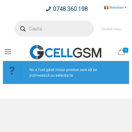
0748.360.198
Romanian
▼
Products
search
Contul meu
0
Nu a fost găsit niciun produs care să se
potrivească cu selecția ta.