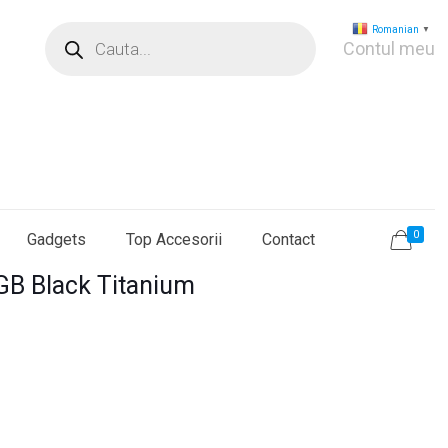
Products
Romanian
▼
search
Contul meu
0
Gadgets
Top Accesorii
Contact
GB Black Titanium