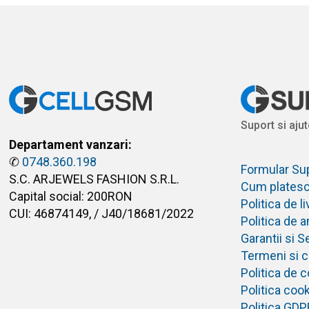
Suport si ajut
Departament vanzari:
✆
0748.360.198
Formular Su
S.C. ARJEWELS FASHION S.R.L.
Cum plates
Capital social: 200RON
Politica de 
CUI: 46874149, / J40/18681/2022
Politica de 
Garantii si S
Termeni si co
Politica de c
Politica coo
Politica GDP