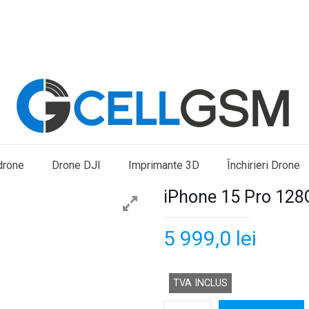
drone
Drone DJI
Imprimante 3D
Închirieri Drone
iPhone 15 Pro 128
5 999,0
lei
TVA INCLUS