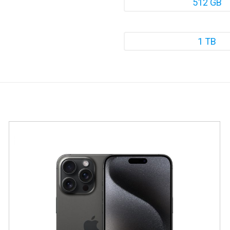
512 GB
1 TB