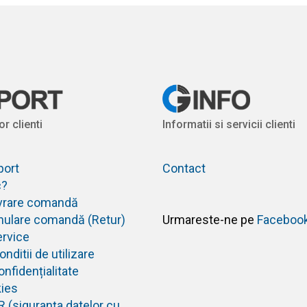
or clienti
Informatii si servicii clienti
port
Contact
c?
livrare comandă
anulare comandă (Retur)
Urmareste-ne pe
Faceboo
ervice
nditii de utilizare
onfidențialitate
kies
R (siguranța datelor cu