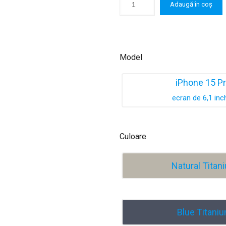
Adaugă în coș
Model
iPhone 15 P
ecran de 6,1 inc
Culoare
Natural Titan
Blue Titani