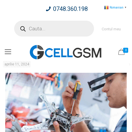
0748.360.198
Romanian
▼
Products
search
Contul meu
0
aprilie 11, 2024