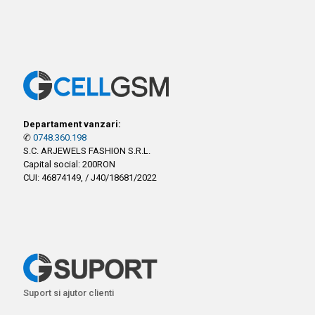
Departament vanzari:
✆
0748.360.198
S.C. ARJEWELS FASHION S.R.L.
Capital social: 200RON
CUI: 46874149, / J40/18681/2022
Suport si ajutor clienti