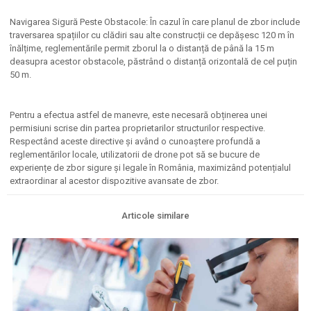
Navigarea Sigură Peste Obstacole: În cazul în care planul de zbor include
traversarea spațiilor cu clădiri sau alte construcții ce depășesc 120 m în
înălțime, reglementările permit zborul la o distanță de până la 15 m
deasupra acestor obstacole, păstrând o distanță orizontală de cel puțin
50 m.
Pentru a efectua astfel de manevre, este necesară obținerea unei
permisiuni scrise din partea proprietarilor structurilor respective.
Respectând aceste directive și având o cunoaștere profundă a
reglementărilor locale, utilizatorii de drone pot să se bucure de
experiențe de zbor sigure și legale în România, maximizând potențialul
extraordinar al acestor dispozitive avansate de zbor.
Articole similare