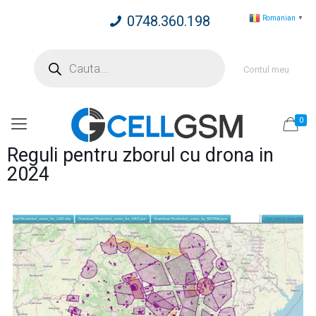
0748.360.198
Romanian
▼
Products
search
Contul meu
0
Reguli pentru zborul cu drona in
2024