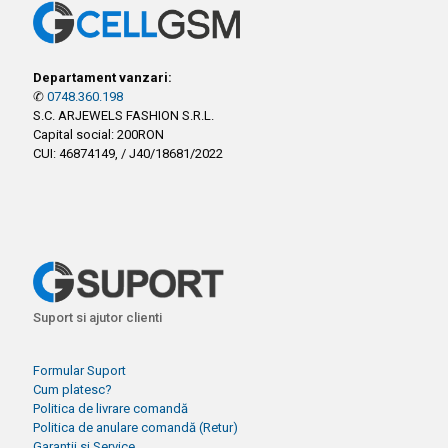
Departament vanzari:
✆
0748.360.198
S.C. ARJEWELS FASHION S.R.L.
Capital social: 200RON
CUI: 46874149, / J40/18681/2022
Suport si ajutor clienti
Formular Suport
Cum platesc?
Politica de livrare comandă
Politica de anulare comandă (Retur)
Garantii si Service