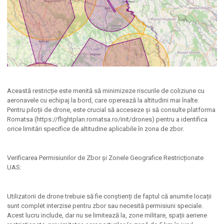
Această restricție este menită să minimizeze riscurile de coliziune cu
aeronavele cu echipaj la bord, care operează la altitudini mai înalte.
Pentru piloții de drone, este crucial să acceseze și să consulte platforma
Romatsa (https://flightplan.romatsa.ro/init/drones) pentru a identifica
orice limitări specifice de altitudine aplicabile în zona de zbor.
Verificarea Permisiunilor de Zbor și Zonele Geografice Restricționate
UAS:
Utilizatorii de drone trebuie să fie conștienți de faptul că anumite locații
sunt complet interzise pentru zbor sau necesită permisiuni speciale.
Acest lucru include, dar nu se limitează la, zone militare, spații aeriene