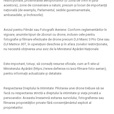
restricționate, proximitatea aeroporturilor (o zonă de 5 km în jurul
acestora), zone de conservare a naturii, precum și locuri de importanță
națională (de exemplu, Parlamentul, sediile guvernamentale,
ambasadele, și închisorile).
Avizul pentru Filmări sau Fotografii Aeriene: Conform reglementărilor în
vigoare, anumite tipuri de zboruri cu drone, inclusiv cele pentru
fotografie și filmare efectuate de drone precum DJI Mavic 3 Pro Cine sau
DJI Matrice 30T
, în operațiuni deschise și în afara zonelor restricționate,
nu necesită obținerea unui aviz de la Ministerul Apărării Naționale.
Este important, totuși, să consulți resurse oficiale, cum ar fi site-ul
Ministerului Apărării (https://www.defense.ro/aviz-filmare-foto-aerian),
pentru informații actualizate și detaliate.
Respectarea Dreptului la Intimitate: Pilotarea unei drone trebuie să se
facă cu respectarea strictă a dreptului la intimitate și viața privată a
persoanelor. Aceasta înseamnă evitarea survolului, fotografierea sau
filmarea proprietăților private fără consimțământul explicit al
proprietarilor.