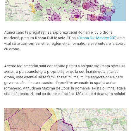
Atunci când te pregătești să explorezi cerul României cu o dronă
modernă, precum
Drona DJI Mavic 3T
sau
Drona DJI Matrice 30T
, este
vital să te conformezi strict reglementărilor naționale referitoare la zborul
cu drone.
Aceste reglementări sunt concepute pentru a asigura siguranța spațiului
aerian, a persoanelor și a proprietăților de la sol. Înainte de a-ți lansa
drona, este esențial să te familiarizezi cu mai multe aspecte-cheie care
guvernează utilizarea acestor dispozitive avansate în spațiul aerian
românesc. Altitudinea Maximă de Zbor: În România, există o limită legală
stabilită pentru zborul cu dronele, fixată la 120 de metri deasupra solului.