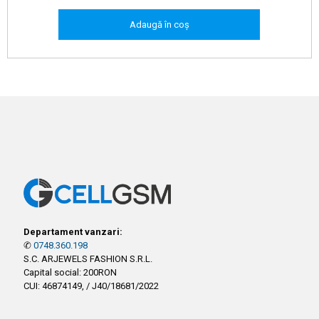
Adaugă în coș
Departament vanzari:
✆
0748.360.198
S.C. ARJEWELS FASHION S.R.L.
Capital social: 200RON
CUI: 46874149, / J40/18681/2022