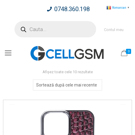
0748.360.198
Romanian
▼
Products
search
Contul meu
0
Sortat
Afișez toate cele 10 rezultate
după
cele
mai
recente