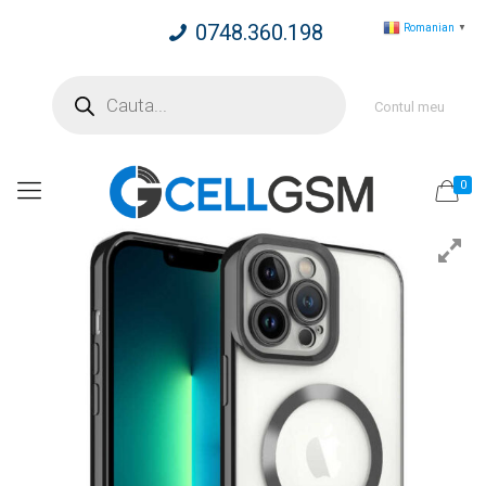
0748.360.198
Romanian
▼
Products
search
Contul meu
0