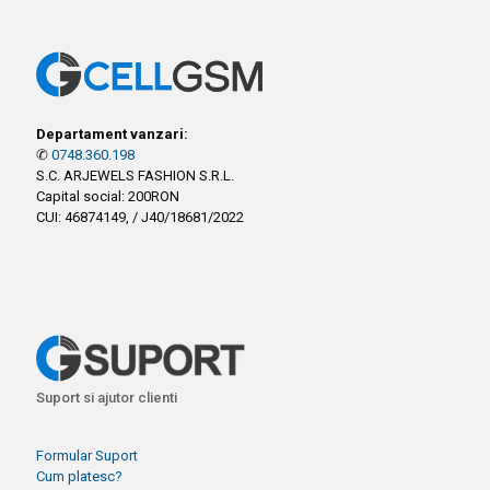
Departament vanzari:
✆
0748.360.198
S.C. ARJEWELS FASHION S.R.L.
Capital social: 200RON
CUI: 46874149, / J40/18681/2022
Suport si ajutor clienti
Formular Suport
Cum platesc?