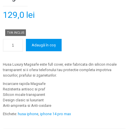
129,0
lei
TVA INCLUS
Adaugă în coș
Husa Luxury Magsafe este full cover, este fabricata din silicon moale
transparent si ii ofera telefonului tau protectie completa impotriva
socurilor, prafului si zgarieturilor.
Incarcare rapida Magsafe
Rezistenta antisoc si praf
Silicon moale transparent
Design clasic si luxuriant
Anti-amprenta si Anti-oxidare
Etichete:
husa iphone
,
iphone 14 pro max