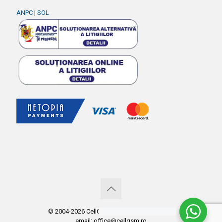
ANPC
|
SOL
© 2004-2026 CellGSM. Copyright CellGSM.ro
email: office@cellgsm.ro