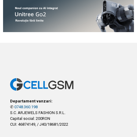
Departament vanzari:
✆
0748.360.198
S.C. ARJEWELS FASHION S.R.L.
Capital social: 200RON
CUI: 46874149, / J40/18681/2022