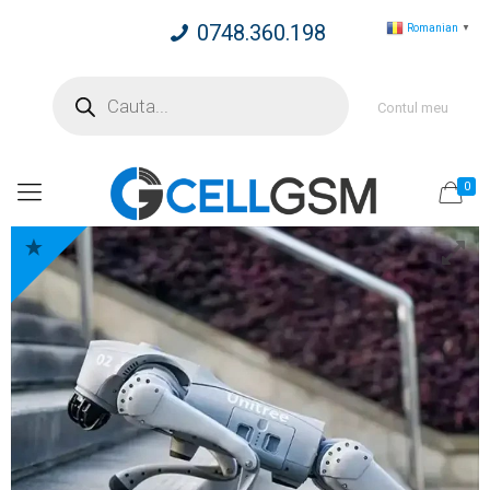
0748.360.198
Romanian
▼
Products
search
Contul meu
0