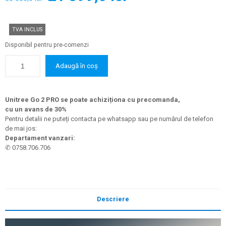
inițial
curent
a
este:
TVA INCLUS
fost:
21
Disponibil pentru pre-comenzi
30
899,0 lei.
000,0 lei.
Adaugă în coș
Unitree Go 2 PRO se poate achiziționa cu precomanda,
cu un avans de 30%
Pentru detalii ne puteți contacta pe whatsapp sau pe numărul de telefon
de mai jos:
Departament vanzari:
✆
0758.706.706
Descriere