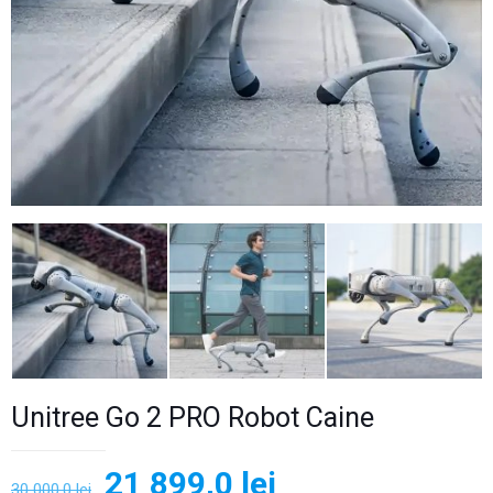
Unitree Go 2 PRO Robot Caine
Prețul
Prețul
21 899,0
lei
30 000,0
lei