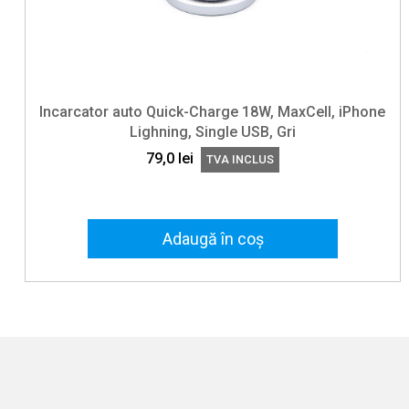
Incarcator auto Quick-Charge 18W, MaxCell, iPhone
Lighning, Single USB, Gri
79,0
lei
TVA INCLUS
Adaugă în coș