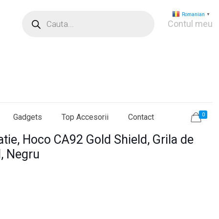
Products
Romanian
▼
search
Contul meu
0
Gadgets
Top Accesorii
Contact
atie, Hoco CA92 Gold Shield, Grila de
l, Negru