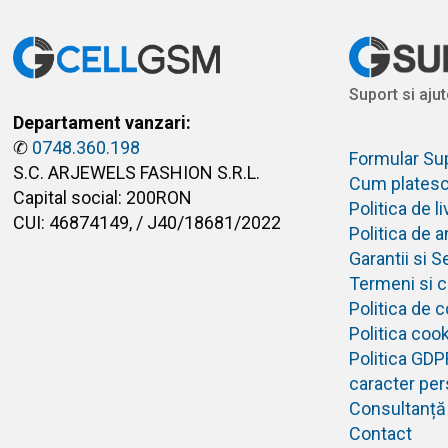
Suport si ajut
Departament vanzari:
✆
0748.360.198
Formular Su
S.C. ARJEWELS FASHION S.R.L.
Cum plates
Capital social: 200RON
Politica de 
CUI: 46874149, / J40/18681/2022
Politica de 
Garantii si S
Termeni si co
Politica de c
Politica coo
Politica GDP
caracter per
Consultanță
Contact