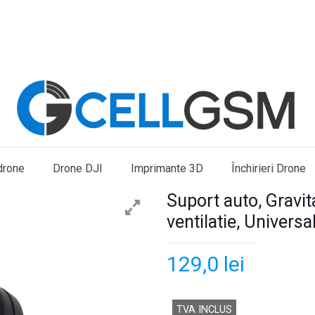
drone
Drone DJI
Imprimante 3D
Închirieri Drone
Suport auto, Gravit
ventilatie, Universa
129,0
lei
TVA INCLUS