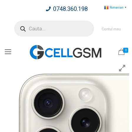
0748.360.198
Romanian
▼
Products
search
Contul meu
0