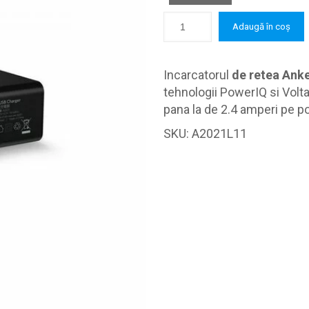
Adaugă în coș
Incarcatorul
de retea Anke
tehnologii PowerIQ si Volt
pana la de 2.4 amperi pe po
SKU:
A2021L11