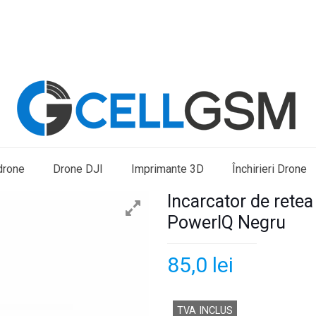
drone
Drone DJI
Imprimante 3D
Închirieri Drone
Incarcator de rete
PowerIQ Negru
85,0
lei
TVA INCLUS