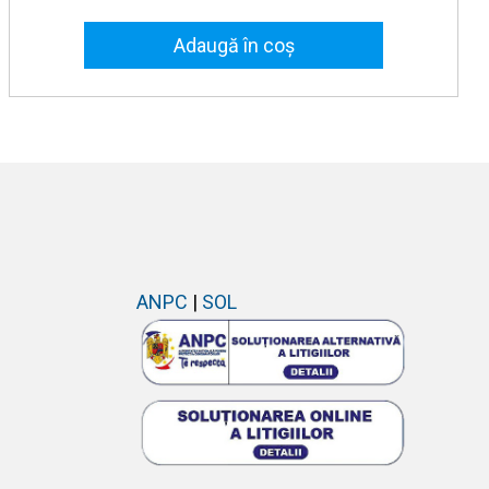
Adaugă în coș
ANPC
|
SOL