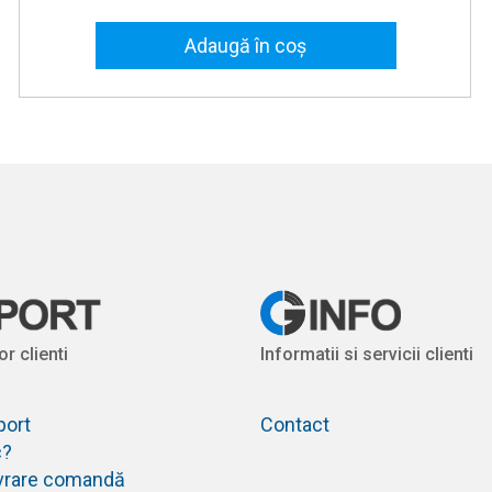
Adaugă în coș
or clienti
Informatii si servicii clienti
port
Contact
c?
livrare comandă