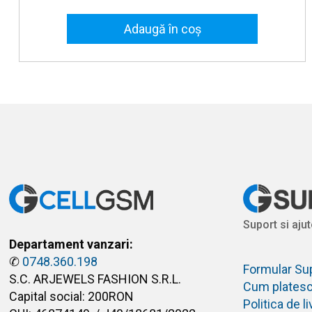
Adaugă în coș
Suport si ajut
Departament vanzari:
✆
0748.360.198
Formular Su
S.C. ARJEWELS FASHION S.R.L.
Cum plates
Capital social: 200RON
Politica de 