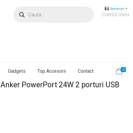
Products
Romanian
▼
search
Contul meu
0
Gadgets
Top Accesorii
Contact
a Anker PowerPort 24W 2 porturi USB