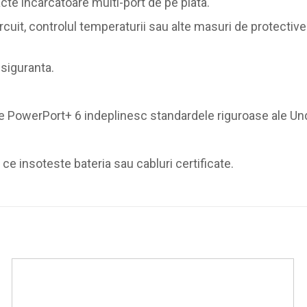
te incarcatoare multi-port de pe piata.
ircuit, controlul temperaturii sau alte masuri de protectiv
 siguranta.
atre PowerPort+ 6 indeplinesc standardele riguroase ale U
l ce insoteste bateria sau cabluri certificate.