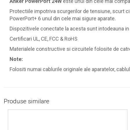
Anker PowerPort 24W
este unul din cele mai compac
Protectiile impotriva scurgerilor de tensiune, scurt c
PowerPort+ 6 unul din cele mai sigure aparate.
Dispozitivele conectate la acesta sunt intodeauna in
Certificari UL, CE, FCC & RoHS
Materialele constructive si circuitele folosite de c
Note:
Folositi numai cablurile originale ale aparatelor, cablu
Produse similare