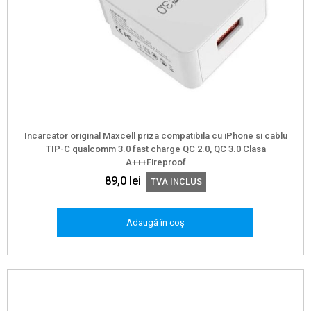
Incarcator original Maxcell priza compatibila cu iPhone si cablu
TIP-C qualcomm 3.0 fast charge QC 2.0, QC 3.0 Clasa
A+++Fireproof
89,0
lei
TVA INCLUS
Adaugă în coș