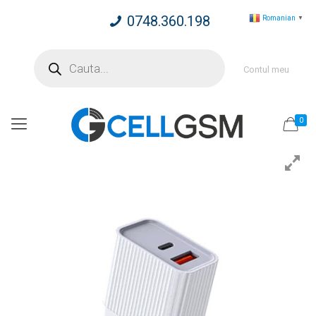
0748.360.198
Romanian
▼
Products
search
Contul meu
0