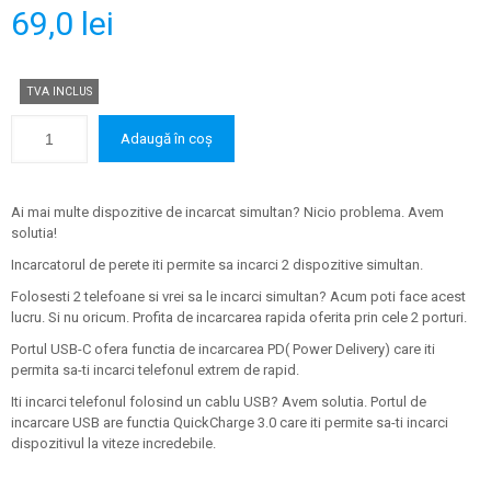
69,0
lei
TVA INCLUS
Adaugă în coș
Ai mai multe dispozitive de incarcat simultan? Nicio problema. Avem
solutia!
Incarcatorul de perete iti permite sa incarci 2 dispozitive simultan.
Folosesti 2 telefoane si vrei sa le incarci simultan? Acum poti face acest
lucru. Si nu oricum. Profita de incarcarea rapida oferita prin cele 2 porturi.
Portul USB-C ofera functia de incarcarea PD( Power Delivery) care iti
permita sa-ti incarci telefonul extrem de rapid.
Iti incarci telefonul folosind un cablu USB? Avem solutia. Portul de
incarcare USB are functia QuickCharge 3.0 care iti permite sa-ti incarci
dispozitivul la viteze incredebile.