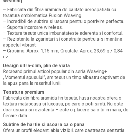
Weaving.
– Fabricata din fibra aramida de calitate aerospatiala cu
tesatura emblematica Fusion Weaving.
– Incredibil de subtire si usoara pentru o potrivire perfecta.
– Suporta incarcare wireless.
– Textura tesuta unica imbunatateste aderenta si confortul.
– Rezistenta la zgarieturi si construita pentru a-si mentine
aspectul vibrant.
– Grosime: Aprox. 1,15 mm; Greutate: Aprox. 23,69 g / 0,84
oz.
Design ultra-slim, plin de viata
Recreand primul articol popular din seria Weaving+
„Momentul apusului”, am tesut un timp albastru captivant de
la apus pana la rasaritul lunii.
Tesatura premium
Fabricata din fibra aramida fin tesuta, husa noastra ofera o
textura matasoasa si luxoasa, pe care o poti simti. Nu este
doar usoara si rezistenta – este o placere sa o tii in mana, de
fiecare data.
Subtire de hartie si usoara ca o pana
Ofera un profil elegant, abia vizibil, care pastreaza senzatia