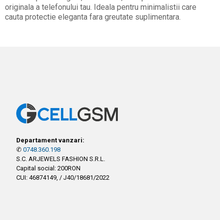
originala a telefonului tau. Ideala pentru minimalistii care
cauta protectie eleganta fara greutate suplimentara.
Departament vanzari:
✆
0748.360.198
S.C. ARJEWELS FASHION S.R.L.
Capital social: 200RON
CUI: 46874149, / J40/18681/2022