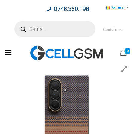
0748.360.198
Romanian
▼
Products
search
Contul meu
0