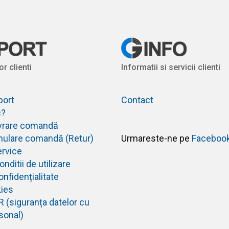
or clienti
Informatii si servicii clienti
port
Contact
c?
livrare comandă
anulare comandă (Retur)
Urmareste-ne pe
Faceboo
ervice
nditii de utilizare
onfidențialitate
kies
R (siguranța datelor cu
sonal)