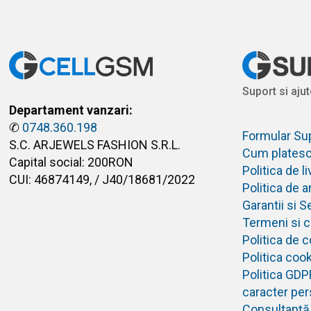
Suport si ajut
Departament vanzari:
✆
0748.360.198
Formular Su
S.C. ARJEWELS FASHION S.R.L.
Cum plates
Capital social: 200RON
Politica de 
CUI: 46874149, / J40/18681/2022
Politica de 
Garantii si S
Termeni si co
Politica de c
Politica coo
Politica GDP
caracter per
Consultanță