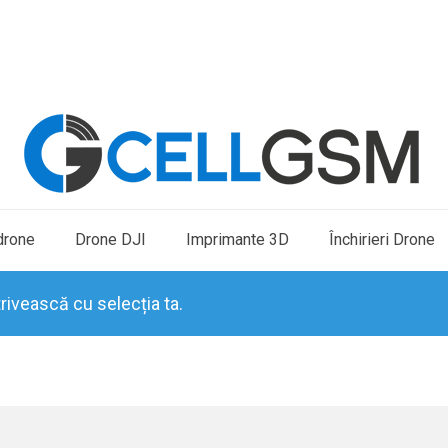
drone
Drone DJI
Imprimante 3D
Închirieri Drone
rivească cu selecția ta.