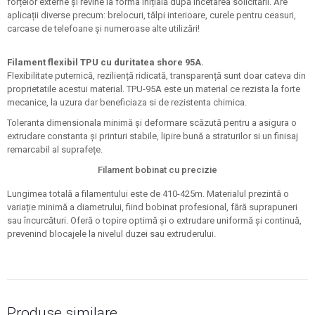
forțelor externe și revine la forma inițială după încetarea solicitării. Are
aplicații diverse precum: brelocuri, tălpi interioare, curele pentru ceasuri,
carcase de telefoane și numeroase alte utilizări!
Filament flexibil TPU cu duritatea shore 95A.
Flexibilitate puternică, reziliență ridicată, transparență sunt doar cateva din
proprietatile acestui material. TPU-95A este un material ce rezista la forte
mecanice, la uzura dar beneficiaza si de rezistenta chimica.
Toleranta dimensionala minimă și deformare scăzută pentru a asigura o
extrudare constanta și printuri stabile, lipire bună a straturilor si un finisaj
remarcabil al suprafețe.
Filament bobinat cu precizie
Lungimea totală a filamentului este de 410-425m. Materialul prezintă o
variație minimă a diametrului, fiind bobinat profesional, fără suprapuneri
sau încurcături. Oferă o topire optimă și o extrudare uniformă și continuă,
prevenind blocajele la nivelul duzei sau extruderului.
Produse similare