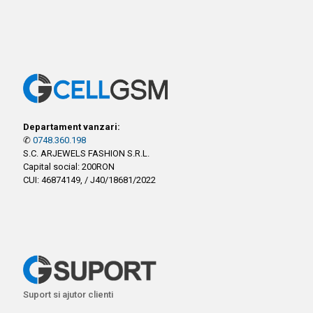
Departament vanzari:
✆
0748.360.198
S.C. ARJEWELS FASHION S.R.L.
Capital social: 200RON
CUI: 46874149, / J40/18681/2022
Suport si ajutor clienti