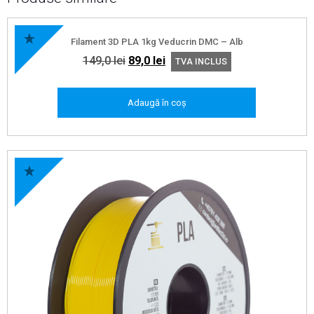
Filament 3D PLA 1kg Veducrin DMC – Alb
Prețul
Prețul
149,0
lei
89,0
lei
TVA INCLUS
inițial
curent
a
este:
Adaugă în coș
fost:
89,0 lei.
149,0 lei.