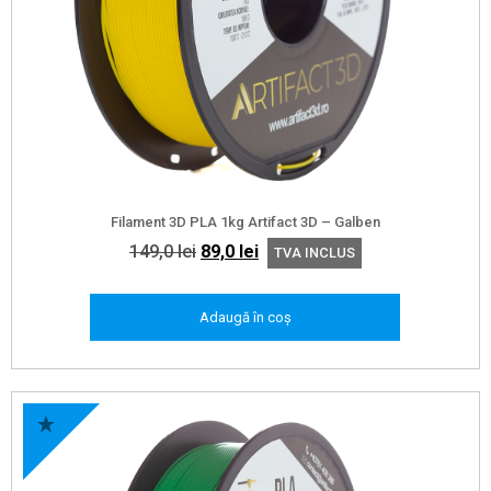
Filament 3D PLA 1kg Artifact 3D – Galben
Prețul
Prețul
149,0
lei
89,0
lei
TVA INCLUS
inițial
curent
a
este:
Adaugă în coș
fost:
89,0 lei.
149,0 lei.