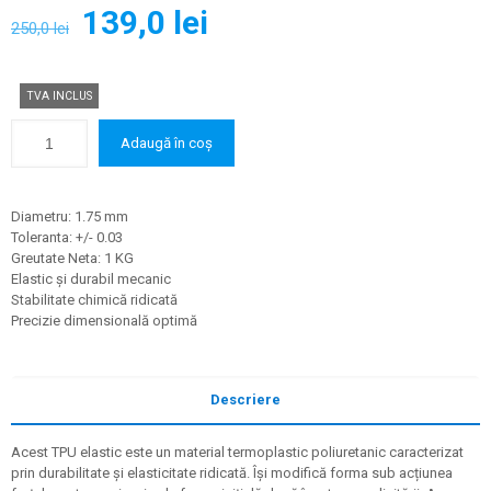
Prețul
Prețul
139,0
lei
250,0
lei
inițial
curent
a
este:
TVA INCLUS
fost:
139,0 lei.
250,0 lei.
Adaugă în coș
Diametru: 1.75 mm
Toleranta: +/- 0.03
Greutate Neta: 1 KG
Elastic și durabil mecanic
Stabilitate chimică ridicată
Precizie dimensională optimă
Descriere
Acest TPU elastic este un material termoplastic poliuretanic caracterizat
prin durabilitate și elasticitate ridicată. Își modifică forma sub acțiunea