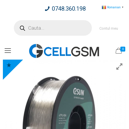
0748.360.198
Romanian
▼
Products
search
Contul meu
0