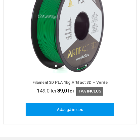
Filament 3D PLA 1kg Artifact 3D – Verde
Prețul
Prețul
149,0
lei
89,0
lei
TVA INCLUS
inițial
curent
a
este:
Adaugă în coș
fost:
89,0 lei.
149,0 lei.