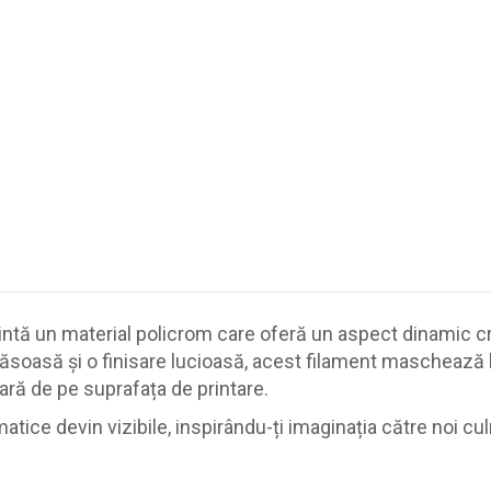
tă un material policrom care oferă un aspect dinamic crea
soasă și o finisare lucioasă, acest filament maschează lini
ară de pe suprafața de printare.
tice devin vizibile, inspirându-ți imaginația către noi cul