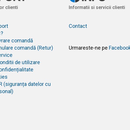
or clienti
Informatii si servicii clienti
port
Contact
c?
livrare comandă
anulare comandă (Retur)
Urmareste-ne pe
Faceboo
ervice
nditii de utilizare
onfidențialitate
kies
R (siguranța datelor cu
sonal)