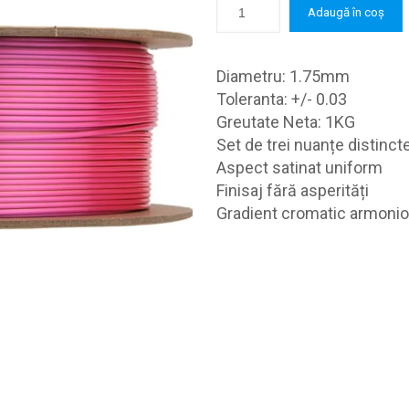
250,0 lei.
Adaugă în coș
Diametru: 1.75mm
Toleranta: +/- 0.03
Greutate Neta: 1KG
Set de trei nuanțe distinct
Aspect satinat uniform
Finisaj fără asperități
Gradient cromatic armoni