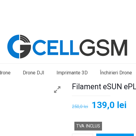
drone
Drone DJI
Imprimante 3D
Închirieri Drone
Filament eSUN ePL
Prețul
Pr
139,0
lei
250,0
lei
inițial
cu
a
es
TVA INCLUS
fost:
13