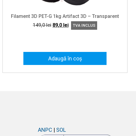
Filament 3D PET-G 1kg Artifact 3D – Transparent
Prețul
Prețul
149,0
lei
89,0
lei
TVA INCLUS
inițial
curent
a
este:
fost:
89,0 lei.
149,0 lei.
Adaugă în coș
ANPC
|
SOL