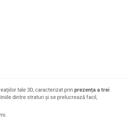
țiilor tale 3D, caracterizat prin
prezența a trei
ile dintre straturi și se prelucrează facil,
mi.