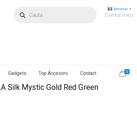
Products
Romanian
▼
search
Contul meu
0
Gadgets
Top Accesorii
Contact
A Silk Mystic Gold Red Green
ețul
rent
te:
9,0 lei.