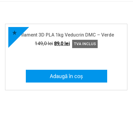
Filament 3D PLA 1kg Veducrin DMC – Verde
Prețul
Prețul
149,0
lei
89,0
lei
TVA INCLUS
inițial
curent
a
este:
fost:
89,0 lei.
149,0 lei.
Adaugă în coș