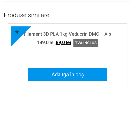
Produse similare
Filament 3D PLA 1kg Veducrin DMC – Alb
Prețul
Prețul
149,0
lei
89,0
lei
TVA INCLUS
inițial
curent
a
este:
fost:
89,0 lei.
149,0 lei.
Adaugă în coș