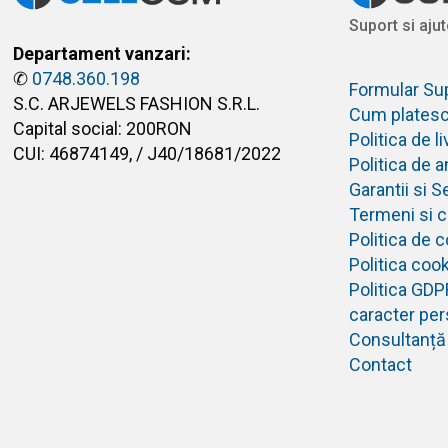
Suport si ajut
Departament vanzari:
✆
0748.360.198
Formular Su
S.C. ARJEWELS FASHION S.R.L.
Cum plates
Capital social: 200RON
Politica de 
CUI: 46874149, / J40/18681/2022
Politica de 
Garantii si S
Termeni si co
Politica de c
Politica coo
Politica GDP
caracter per
Consultanță
Contact