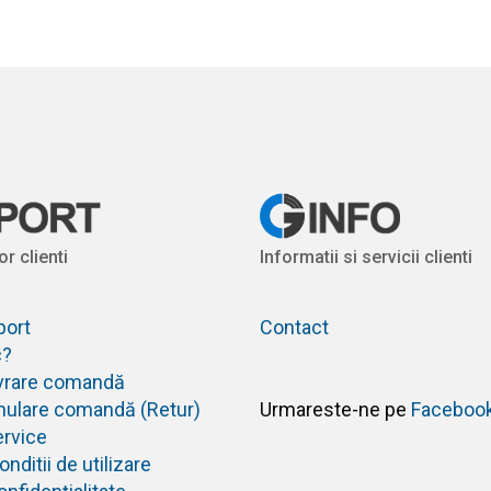
or clienti
Informatii si servicii clienti
port
Contact
c?
livrare comandă
anulare comandă (Retur)
Urmareste-ne pe
Faceboo
ervice
nditii de utilizare