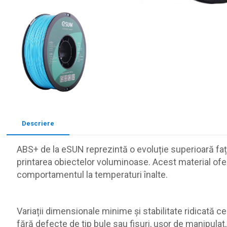
Descriere
ABS+ de la eSUN reprezintă o evoluție superioară faț
printarea obiectelor voluminoase. Acest material oferă
comportamentul la temperaturi înalte.
Variații dimensionale minime și stabilitate ridicată c
fără defecte de tip bule sau fisuri, ușor de manipulat, 