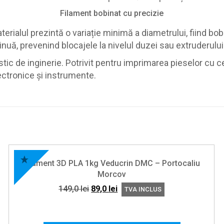
Filament bobinat cu precizie
rialul prezintă o variație minimă a diametrului, fiind bob
nuă, prevenind blocajele la nivelul duzei sau extruderului
ic de inginerie. Potrivit pentru imprimarea pieselor cu ce
ectronice și instrumente.
Filament 3D PLA 1kg Veducrin DMC – Portocaliu
Morcov
Prețul
Prețul
149,0
lei
89,0
lei
TVA INCLUS
inițial
curent
a
este:
fost:
89,0 lei.