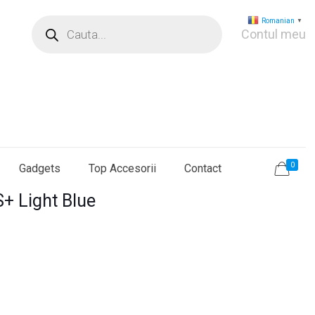
Products
Romanian
▼
search
Contul meu
0
Gadgets
Top Accesorii
Contact
+ Light Blue
ețul
rent
te:
9,0 lei.