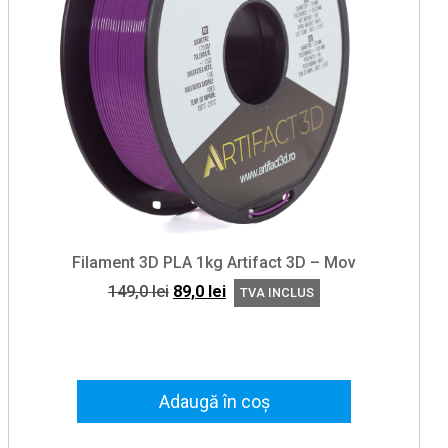
Filament 3D PLA 1kg Artifact 3D – Mov
Prețul
Prețul
149,0
lei
89,0
lei
TVA INCLUS
inițial
curent
a
este:
fost:
89,0 lei.
149,0 lei.
Adaugă în coș