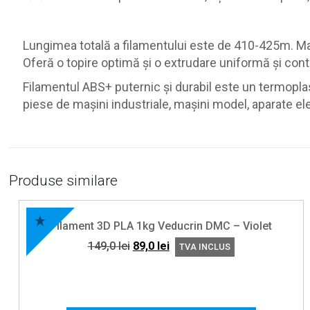
Lungimea totală a filamentului este de 410-425m. Mate
Oferă o topire optimă și o extrudare uniformă și conti
Filamentul ABS+ puternic și durabil este un termoplast
piese de mașini industriale, mașini model, aparate el
Produse similare
Filament 3D PLA 1kg Veducrin DMC – Violet
Prețul
Prețul
149,0
lei
89,0
lei
TVA INCLUS
inițial
curent
a
este:
fost:
89,0 lei.