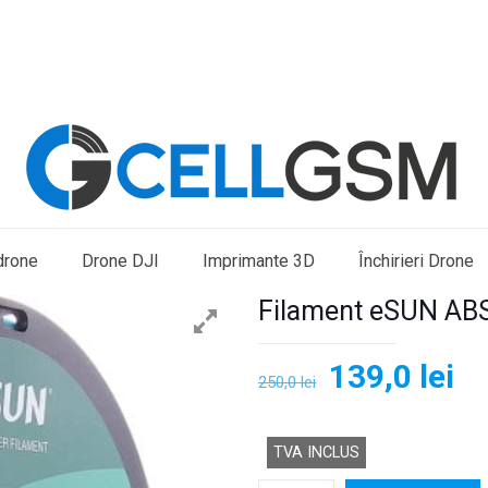
drone
Drone DJI
Imprimante 3D
Închirieri Drone
Filament eSUN ABS
Prețul
Pr
139,0
lei
250,0
lei
inițial
cu
a
es
TVA INCLUS
fost:
13