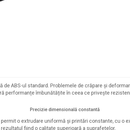
ă de ABS-ul standard. Problemele de crăpare și deformare 
 performanțe îmbunătățite în ceea ce privește rezistența, 
Precizie dimensională constantă
e permit o extrudare uniformă și printări constante, cu o ex
rezultatul fiind o calitate superioară a suprafețelor.