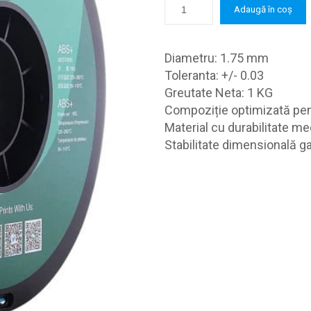
250,0 lei.
Adaugă în coș
Diametru: 1.75 mm
Toleranta: +/- 0.03
Greutate Neta: 1 KG
Compoziție optimizată pen
Material cu durabilitate me
Stabilitate dimensională g