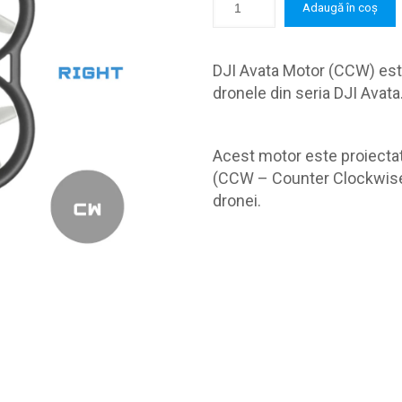
Adaugă în coș
DJI Avata Motor (CCW) este
dronele din seria DJI Avata
Acest motor este proiectat
(CCW – Counter Clockwise) 
dronei.