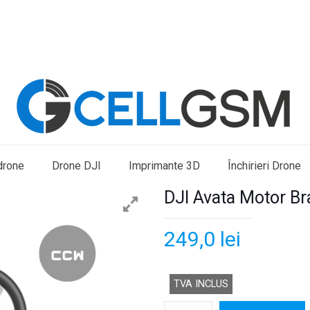
drone
Drone DJI
Imprimante 3D
Închirieri Drone
DJI Avata Motor B
249,0
lei
TVA INCLUS