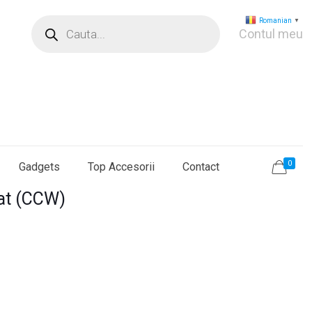
Products
Romanian
▼
search
Contul meu
0
Gadgets
Top Accesorii
Contact
rat (CCW)