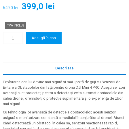
Prețul
Prețul
399,0
lei
649,0
lei
inițial
curent
a
este:
TVA INCLUS
fost:
399,0 lei.
649,0 lei.
Adaugă în coș
Descriere
Explorarea cerului devine mai sigură și mai lipsită de griji cu Senzorii de
Evitare a Obstacolelor din față pentru drona DJI Mini 4 PRO. Acești senzori
avansați sunt proiectați pentru a detecta și evita automat obstacolele din
calea dronei, oferindu-ți o protecție suplimentară și o experiență de zbor
mai sigură.
Cu tehnologia lor avansată de detecție a obstacolelor, acești senzori
asigură o monitorizare constantă a mediului înconjurător al dronei. Atunci
când detectează un obstacol în calea sa, senzorii reacționează rapid,
încetinind sau evitând automat impactul și prevenind astfel accidentele