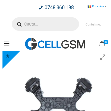
0748.360.198
Romanian
▼
Products
search
Contul meu
0