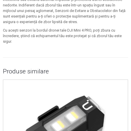
nedorite. Indiferent dacă zborul tău este într-un spațiu îngust sau în
mijlocul unui peisaj aglomerat, Senzorii de Evitare a Obstacolelor din față
sunt esențiali pentru a-ți oferi o protecție suplimentară și pentru a-ți
asigura o experiență de zbor lipsită de stres.
Cu acești senzori la bordul dronei tale DJI Mini 4 PRO, poți zbura cu
încredere, știind că echipamentul tău este protejat și că zborul tău este
sigur.
Produse similare