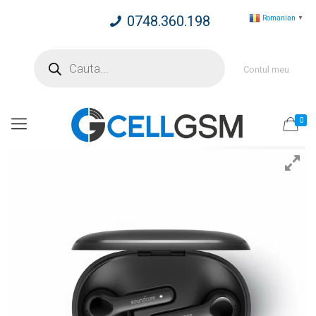
0748.360.198
Romanian
▼
Products
search
Contul meu
0