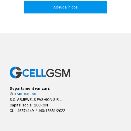
Adaugă în coș
Departament vanzari:
✆
0748.360.198
S.C. ARJEWELS FASHION S.R.L.
Capital social: 200RON
CUI: 46874149, / J40/18681/2022