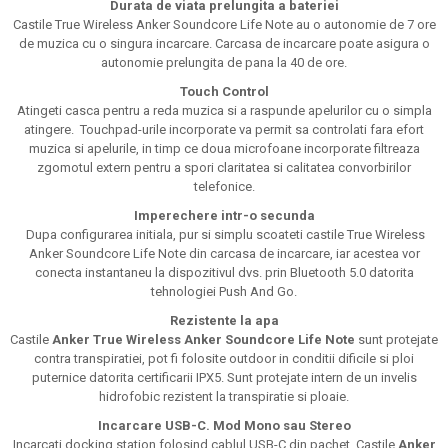
Durata de viata prelungita a bateriei
Castile True Wireless Anker Soundcore Life Note au o autonomie de 7 ore
de muzica cu o singura incarcare. Carcasa de incarcare poate asigura o
autonomie prelungita de pana la 40 de ore.
Touch Control
Atingeti casca pentru a reda muzica si a raspunde apelurilor cu o simpla
atingere. Touchpad-urile incorporate va permit sa controlati fara efort
muzica si apelurile, in timp ce doua microfoane incorporate filtreaza
zgomotul extern pentru a spori claritatea si calitatea convorbirilor
telefonice.
Imperechere intr-o secunda
Dupa configurarea initiala, pur si simplu scoateti castile True Wireless
Anker Soundcore Life Note din carcasa de incarcare, iar acestea vor
conecta instantaneu la dispozitivul dvs. prin Bluetooth 5.0 datorita
tehnologiei Push And Go.
Rezistente la apa
Castile
Anker True Wireless Anker Soundcore Life Note
sunt protejate
contra transpiratiei, pot fi folosite outdoor in conditii dificile si ploi
puternice datorita certificarii IPX5. Sunt protejate intern de un invelis
hidrofobic rezistent la transpiratie si ploaie.
Incarcare USB-C. Mod Mono sau Stereo
Incarcati docking station folosind cablul USB-C din pachet. Castile
Anker