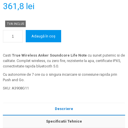
361,8
lei
TVA INCLUS
Adaugă în coș
Casti
True Wireless Anker Soundcore Life Note
cu sunet puternic si de
calitate. Complet wireless, cu zero fire, rezistente la apa, certificate IPX5,
conectivitate rapida bluetooth 5.0.
Cu autonomie de 7 ore cu o singura incarcare si conexiune rapida prin
Push and Go.
SKU:
A3908G11
Descriere
Specificatii Tehnice