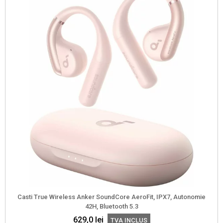
multe
variații.
Opțiunile
pot
fi
alese
în
pagina
produsului.
Casti True Wireless Anker SoundCore AeroFit, IPX7, Autonomie
42H, Bluetooth 5.3
629,0
lei
TVA INCLUS