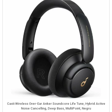
mai
multe
variații.
Opțiunile
pot
fi
alese
în
pagina
produsului.
Casti Wireless Over-Ear Anker Soundcore Life Tune, Hybrid Active
Noise Cancelling, Deep Bass, MultiPoint, Negru