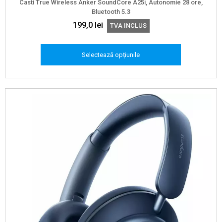
Casti True Wireless Anker SoundCore A25i, Autonomie 28 ore,
Bluetooth 5.3
199,0
lei
TVA INCLUS
Selectează opțiunile
Acest
produs
are
mai
multe
variații.
Opțiunile
pot
fi
alese
în
pagina
produsului.