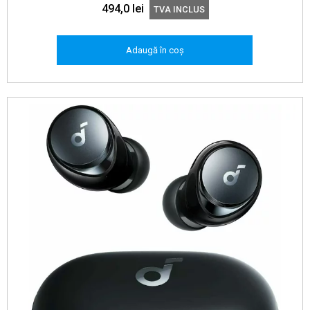
494,0
lei
TVA INCLUS
Adaugă în coș