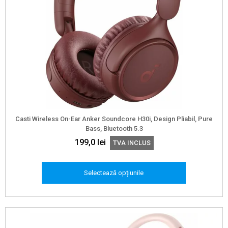
produsului.
Casti Wireless On-Ear Anker Soundcore H30i, Design Pliabil, Pure
Bass, Bluetooth 5.3
199,0
lei
TVA INCLUS
Selectează opțiunile
Acest
produs
are
mai