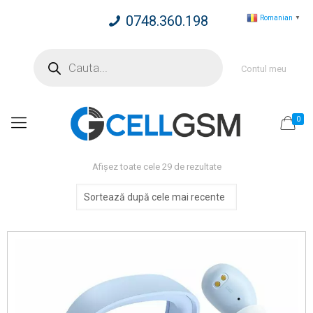
0748.360.198
Romanian
▼
Products
search
Contul meu
0
Sortat
Afișez toate cele 29 de rezultate
după
cele
mai
recente