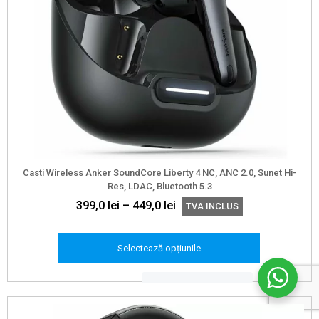
Casti Wireless Anker SoundCore Liberty 4 NC, ANC 2.0, Sunet Hi-
Res, LDAC, Bluetooth 5.3
Interval
399,0
lei
–
449,0
lei
TVA INCLUS
de
prețuri:
Selectează opțiunile
399,0 lei
până
Acest
la
produs
449,0 lei
are