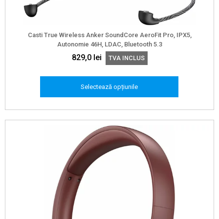
Casti True Wireless Anker SoundCore AeroFit Pro, IPX5,
Autonomie 46H, LDAC, Bluetooth 5.3
829,0
lei
TVA INCLUS
Selectează opțiunile
Acest
produs
are
mai
multe
variații.
Opțiunile
pot
fi
alese
în
pagina