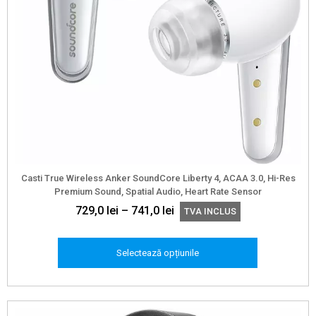
Casti True Wireless Anker SoundCore Liberty 4, ACAA 3.0, Hi-Res
Premium Sound, Spatial Audio, Heart Rate Sensor
Interval
729,0
lei
–
741,0
lei
TVA INCLUS
de
prețuri:
Selectează opțiunile
729,0 lei
până
Acest
la
produs
741,0 lei
are