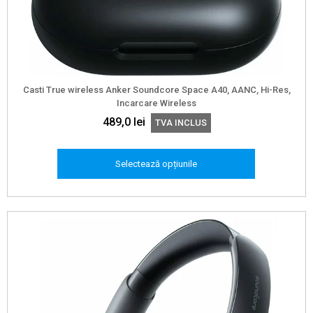
Casti True wireless Anker Soundcore Space A40, AANC, Hi-Res,
Incarcare Wireless
489,0
lei
TVA INCLUS
Selectează opțiunile
Acest
produs
are
mai
multe
variații.
Opțiunile
pot
fi