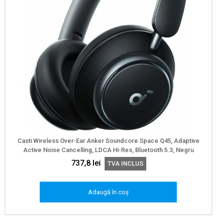
alese
în
pagina
produsului.
Casti Wireless Over-Ear Anker Soundcore Space Q45, Adaptive
Active Noise Cancelling, LDCA Hi-Res, Bluetooth 5.3, Negru
737,8
lei
TVA INCLUS
Adaugă în coș