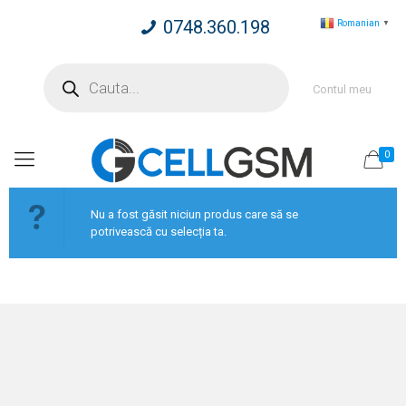
0748.360.198
Romanian
▼
Products
search
Contul meu
0
Nu a fost găsit niciun produs care să se
potrivească cu selecția ta.