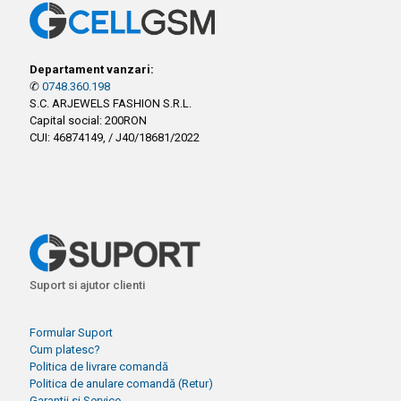
Departament vanzari:
✆
0748.360.198
S.C. ARJEWELS FASHION S.R.L.
Capital social: 200RON
CUI: 46874149, / J40/18681/2022
Suport si ajutor clienti
Formular Suport
Cum platesc?
Politica de livrare comandă
Politica de anulare comandă (Retur)
Garantii si Service