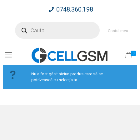
0748.360.198
Products
search
Contul meu
0
Nu a fost găsit niciun produs care să se
potrivească cu selecția ta.