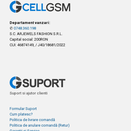
Departament vanzari:
✆
0748.360.198
S.C. ARJEWELS FASHION S.R.L.
Capital social: 200RON
CUI: 46874149, / J40/18681/2022
Suport si ajutor clienti
Formular Suport
Cum platesc?
Politica de livrare comandă
Politica de anulare comandă (Retur)
Garantii si Service