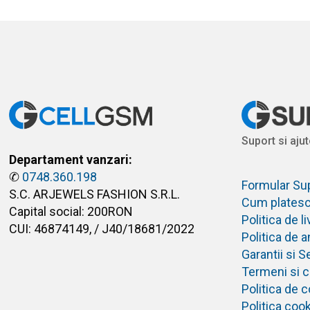
Suport si ajut
Departament vanzari:
✆
0748.360.198
Formular Su
S.C. ARJEWELS FASHION S.R.L.
Cum plates
Capital social: 200RON
Politica de 
CUI: 46874149, / J40/18681/2022
Politica de 
Garantii si S
Termeni si co
Politica de c
Politica coo