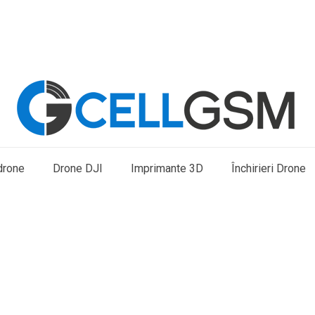
drone
Drone DJI
Imprimante 3D
Închirieri Drone