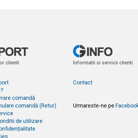
or clienti
Informatii si servicii clienti
port
Contact
c?
livrare comandă
anulare comandă (Retur)
Urmareste-ne pe
Faceboo
ervice
nditii de utilizare
onfidențialitate
kies