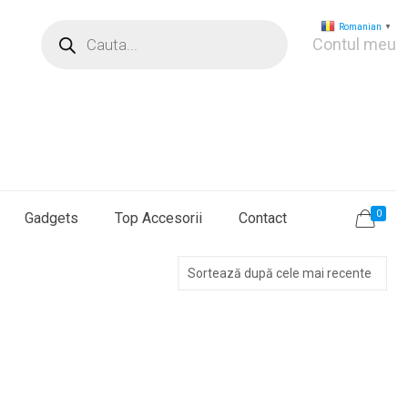
Products
Romanian
▼
search
Contul meu
0
Gadgets
Top Accesorii
Contact