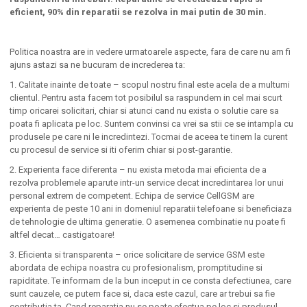
eficient, 90% din reparatii se rezolva in mai putin de 30 min.
Politica noastra are in vedere urmatoarele aspecte, fara de care nu am fi
ajuns astazi sa ne bucuram de increderea ta:
1. Calitate inainte de toate – scopul nostru final este acela de a multumi
clientul. Pentru asta facem tot posibilul sa raspundem in cel mai scurt
timp oricarei solicitari, chiar si atunci cand nu exista o solutie care sa
poata fi aplicata pe loc. Suntem convinsi ca vrei sa stii ce se intampla cu
produsele pe care ni le incredintezi. Tocmai de aceea te tinem la curent
cu procesul de service si iti oferim chiar si post-garantie.
2. Experienta face diferenta – nu exista metoda mai eficienta de a
rezolva problemele aparute intr-un service decat incredintarea lor unui
personal extrem de competent. Echipa de service CellGSM are
experienta de peste 10 ani in domeniul reparatii telefoane si beneficiaza
de tehnologie de ultima generatie. O asemenea combinatie nu poate fi
altfel decat… castigatoare!
3. Eficienta si transparenta – orice solicitare de service GSM este
abordata de echipa noastra cu profesionalism, promptitudine si
rapiditate. Te informam de la bun inceput in ce consta defectiunea, care
sunt cauzele, ce putem face si, daca este cazul, care ar trebui sa fie
contributia ta. Cand reparatia nu se poate efectua pe loc si produsul