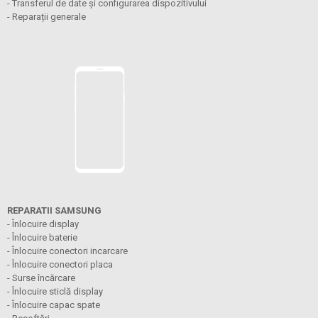
- Transferul de date și configurarea dispozitivului
- Reparații generale
REPARATII SAMSUNG
- Înlocuire display
- Înlocuire baterie
- Înlocuire conectori incarcare
- Înlocuire conectori placa
- Surse încărcare
- Înlocuire sticlă display
- Înlocuire capac spate