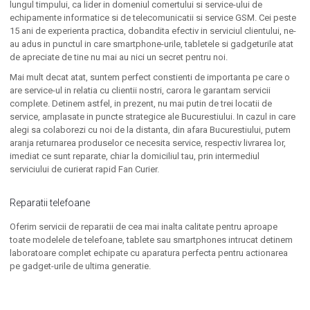
lungul timpului, ca lider in domeniul comertului si service-ului de
echipamente informatice si de telecomunicatii si service GSM. Cei peste
15 ani de experienta practica, dobandita efectiv in serviciul clientului, ne-
au adus in punctul in care smartphone-urile, tabletele si gadgeturile atat
de apreciate de tine nu mai au nici un secret pentru noi.
Mai mult decat atat, suntem perfect constienti de importanta pe care o
are service-ul in relatia cu clientii nostri, carora le garantam servicii
complete. Detinem astfel, in prezent, nu mai putin de trei locatii de
service, amplasate in puncte strategice ale Bucurestiului. In cazul in care
alegi sa colaborezi cu noi de la distanta, din afara Bucurestiului, putem
aranja returnarea produselor ce necesita service, respectiv livrarea lor,
imediat ce sunt reparate, chiar la domiciliul tau, prin intermediul
serviciului de curierat rapid Fan Curier.
Reparatii telefoane
Oferim servicii de reparatii de cea mai inalta calitate pentru aproape
toate modelele de telefoane, tablete sau smartphones intrucat detinem
laboratoare complet echipate cu aparatura perfecta pentru actionarea
pe gadget-urile de ultima generatie.