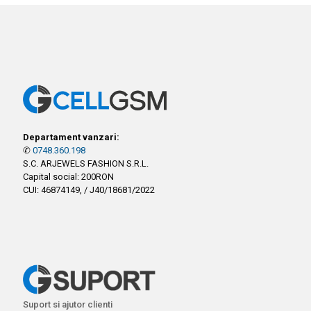
Departament vanzari:
✆
0748.360.198
S.C. ARJEWELS FASHION S.R.L.
Capital social: 200RON
CUI: 46874149, / J40/18681/2022
Suport si ajutor clienti