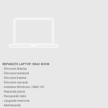
REPARAȚII LAPTOP /MAC BOOK
- Înlocuire display
- Înlocuire tastatură
- Înlocuire baterie
- Înlocuire carcasă
- Instalare Windows / MAC OS
- Reparații placă
- Recuperări date
- Upgrade memorie
- Mentenanță