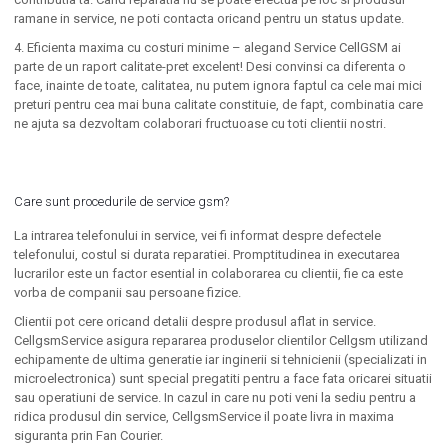
ramane in service, ne poti contacta oricand pentru un status update.
4. Eficienta maxima cu costuri minime – alegand Service CellGSM ai
parte de un raport calitate-pret excelent! Desi convinsi ca diferenta o
face, inainte de toate, calitatea, nu putem ignora faptul ca cele mai mici
preturi pentru cea mai buna calitate constituie, de fapt, combinatia care
ne ajuta sa dezvoltam colaborari fructuoase cu toti clientii nostri.
Care sunt procedurile de service gsm?
La intrarea telefonului in service, vei fi informat despre defectele
telefonului, costul si durata reparatiei. Promptitudinea in executarea
lucrarilor este un factor esential in colaborarea cu clientii, fie ca este
vorba de companii sau persoane fizice.
Clientii pot cere oricand detalii despre produsul aflat in service.
CellgsmService asigura repararea produselor clientilor Cellgsm utilizand
echipamente de ultima generatie iar inginerii si tehnicienii (specializati in
microelectronica) sunt special pregatiti pentru a face fata oricarei situatii
sau operatiuni de service. In cazul in care nu poti veni la sediu pentru a
ridica produsul din service, CellgsmService il poate livra in maxima
siguranta prin Fan Courier.