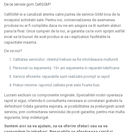
De ce service gsm CellGSM?
CellGSM si-a canalizat atentia catre partea de service GSM inca de la
inceputul activitatii sale. Pentru noi, comercializarea de asemenea
produse nu ar fi completa daca nu ne-am asigura ca iti suntem alaturi
pana la final. Orice cumperi de la noi, ai garantia ca te vom sprijini astfel
incat sa te bucuri de acel produs si sa-i exploatezi facilitatile la
capacitate maxima.
De ce noi?
Calitatea serviciilor: clientul trebuie sa fie intotdeauna multumit
Personal cu experienta: 15+ ani experienta in reparatii telefoane
Servicii eficiente: reparatiile sunt realizate prompt si rapid
Preturi minime: raportul calitate pret este foarte bun
Lucram exclusiv cu componente originale. Specialistii nostri opereaza
rapid si sigur, oferindu-ti consultanta necesara si constatari gratuite la
defectiuni! Odata garantia expirata, ai posibilitatea sa prelungesti acest
serviciu, prin contractarea serviciului de post-garantie, pentru mai multa
siguranta, timp indelungat.
Suntem aici sa va ajutam, sa va oferim sfaturi sau sa va
raspundem la intrebari. Reparatiile se efectueaza rapid si