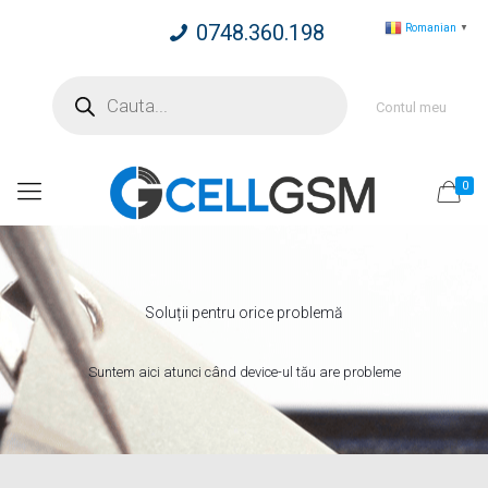
0748.360.198
Romanian
▼
Products
search
Contul meu
0
Soluții pentru orice problemă
Suntem aici atunci când device-ul tău are probleme