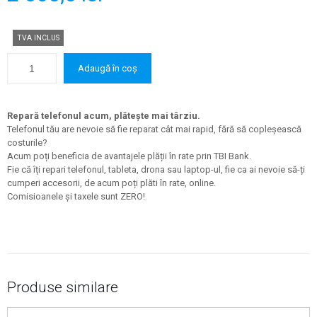
TVA INCLUS
Adaugă în coș
Repară telefonul acum, plătește mai târziu.
Telefonul tău are nevoie să fie reparat cât mai rapid, fără să copleșească
costurile?
Acum poți beneficia de avantajele plății în rate prin TBI Bank.
Fie că îți repari telefonul, tableta, drona sau laptop-ul, fie ca ai nevoie să-ți
cumperi accesorii, de acum poți plăti în rate, online.
Comisioanele și taxele sunt ZERO!
Produse similare