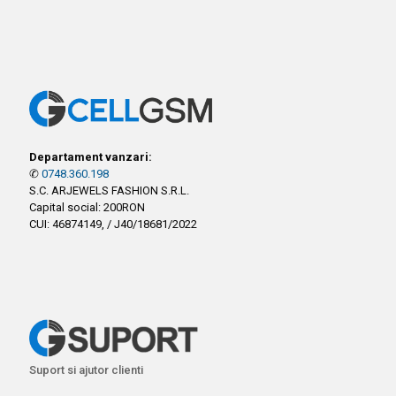
Departament vanzari:
✆
0748.360.198
S.C. ARJEWELS FASHION S.R.L.
Capital social: 200RON
CUI: 46874149, / J40/18681/2022
Suport si ajutor clienti