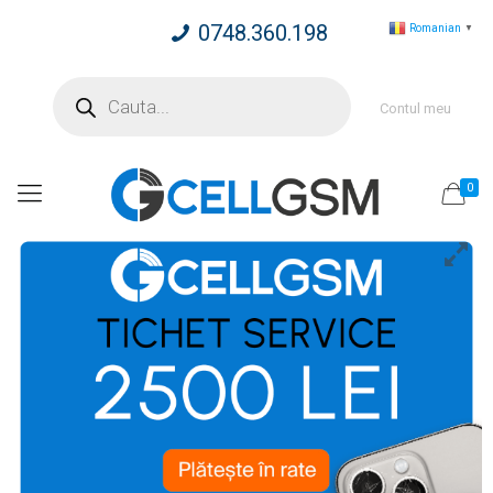
0748.360.198
Romanian
▼
Products
search
Contul meu
0