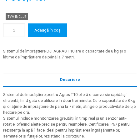
TVA INCLUS
Adaugă în coș
Sistemul de împrăștiere DJI AGRAS T10 are o capacitate de 8 kg și o
lățime de împrăștiere de până la 7 metri.
Descriere
Sistemul de împrăștiere pentru Agras T10 oferă o conversie rapidă și
eficientă, fiind gata de utilizare în doar trei minute. Cu o capacitate de 8 kg
și o lățime de împrăștiere de până la 7 metri, atinge o productivitate de 5,5
hectare pe oră.
Sistemul include monitorizarea greutății în timp real și un senzor anti-
rotație, oferind alerte precise pentru reumplere. Certificarea IP67 pentru
rezistența la apă îl face ideal pentru împrăștierea îngrășămintelor,
semințelor și furajelor, rezistând la coroziune.