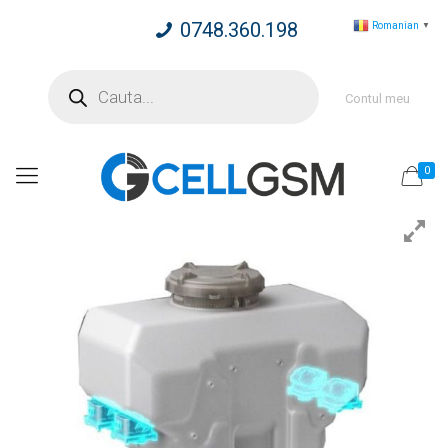
0748.360.198
Romanian
▼
Products
search
Contul meu
0