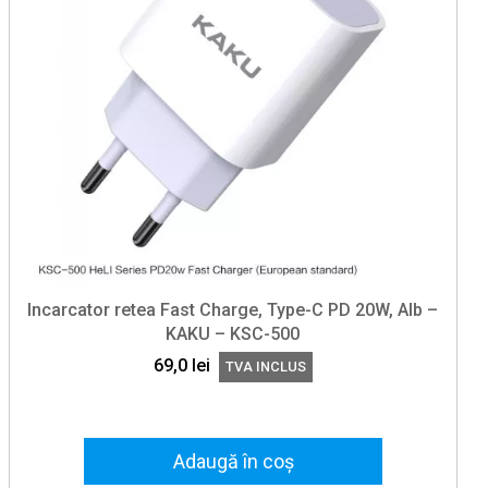
Incarcator retea Fast Charge, Type-C PD 20W, Alb –
KAKU – KSC-500
69,0
lei
TVA INCLUS
Adaugă în coș