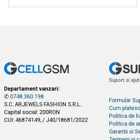
Suport si ajut
Departament vanzari:
✆
0748.360.198
Formular Su
S.C. ARJEWELS FASHION S.R.L.
Cum plates
Capital social: 200RON
Politica de 
CUI: 46874149, / J40/18681/2022
Politica de 
Garantii si S
Termeni si co