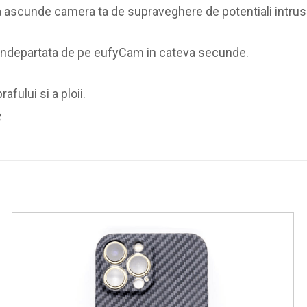
a ascunde camera ta de supraveghere de potentiali intrusi
 si indepartata de pe eufyCam in cateva secunde.
fului si a ploii.
3