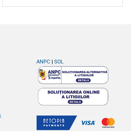
ANPC
|
SOL
k