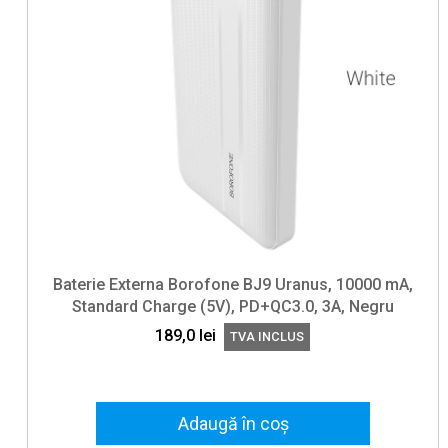
Baterie Externa Borofone BJ9 Uranus, 10000 mA,
Standard Charge (5V), PD+QC3.0, 3A, Negru
189,0
lei
TVA INCLUS
Adaugă în coș