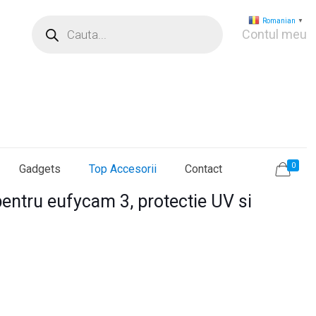
Products
Romanian
▼
search
Contul meu
0
Gadgets
Top Accesorii
Contact
pentru eufycam 3, protectie UV si