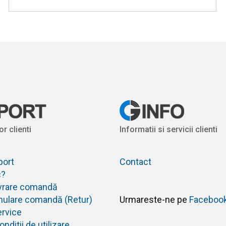
or clienti
Informatii si servicii clienti
port
Contact
c?
livrare comandă
anulare comandă (Retur)
Urmareste-ne pe
Faceboo
ervice
nditii de utilizare