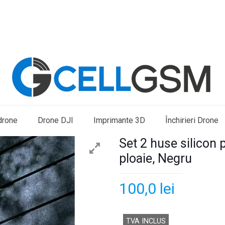
drone
Drone DJI
Imprimante 3D
Închirieri Drone
Set 2 huse silicon 
ploaie, Negru
100,0
lei
TVA INCLUS