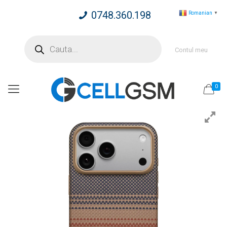
0748.360.198
Romanian
▼
Products
search
Contul meu
0