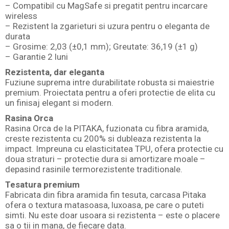
– Compatibil cu MagSafe si pregatit pentru incarcare
wireless
– Rezistent la zgarieturi si uzura pentru o eleganta de
durata
– Grosime: 2,03 (±0,1 mm); Greutate: 36,19 (±1 g)
– Garantie 2 luni
Rezistenta, dar eleganta
Fuziune suprema intre durabilitate robusta si maiestrie
premium. Proiectata pentru a oferi protectie de elita cu
un finisaj elegant si modern.
Rasina Orca
Rasina Orca de la PITAKA, fuzionata cu fibra aramida,
creste rezistenta cu 200% si dubleaza rezistenta la
impact. Impreuna cu elasticitatea TPU, ofera protectie cu
doua straturi – protectie dura si amortizare moale –
depasind rasinile termorezistente traditionale.
Tesatura premium
Fabricata din fibra aramida fin tesuta,
carcasa Pitaka
ofera o textura matasoasa,
luxoasa, pe care o puteti
simti. Nu este doar usoara si rezistenta – este o placere
sa o tii in mana, de fiecare data.