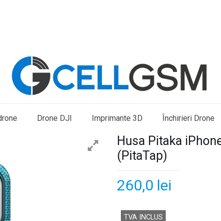
drone
Drone DJI
Imprimante 3D
Închirieri Drone
Husa Pitaka iPhone
(PitaTap)
260,0
lei
TVA INCLUS