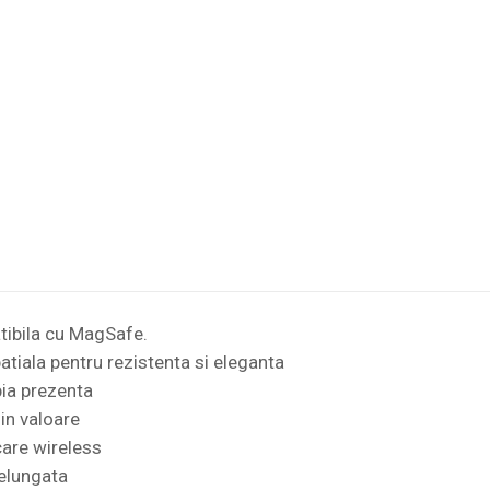
atibila cu MagSafe.
atiala pentru rezistenta si eleganta
bia prezenta
 in valoare
care wireless
delungata