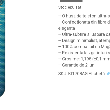
Stoc epuizat
– O husa de telefon ultra-s
– Confectionata din fibra d
eleganta
– Ultra-subtire si usoara c
– Design minimalist, atempor
– 100% compatibil cu MagSa
– Rezistenta la zgarieturi s
– Grosime: 1,195 (±0,1 mm)
– Garantie de 2 luni
SKU:
KI1708AG
Etichetă:
i