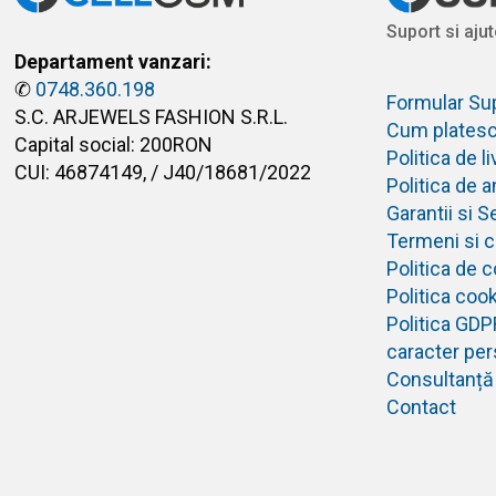
Suport si ajut
Departament vanzari:
✆
0748.360.198
Formular Su
S.C. ARJEWELS FASHION S.R.L.
Cum plates
Capital social: 200RON
Politica de 
CUI: 46874149, / J40/18681/2022
Politica de 
Garantii si S
Termeni si co
Politica de c
Politica coo
Politica GDP
caracter per
Consultanță
Contact