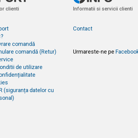
or clienti
Informatii si servicii clienti
port
Contact
c?
livrare comandă
anulare comandă (Retur)
Urmareste-ne pe
Faceboo
ervice
nditii de utilizare
onfidențialitate
kies
R (siguranța datelor cu
sonal)