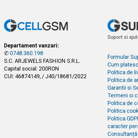
Suport si ajut
Departament vanzari:
✆
0748.360.198
Formular Su
S.C. ARJEWELS FASHION S.R.L.
Cum plates
Capital social: 200RON
Politica de 
CUI: 46874149, / J40/18681/2022
Politica de 
Garantii si S
Termeni si co
Politica de c
Politica coo
Politica GDP
caracter per
Consultanță