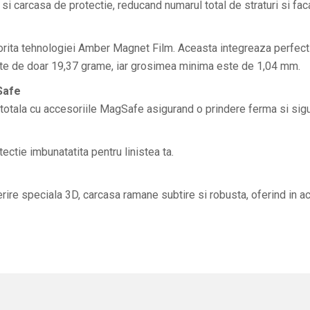
 carcasa de protectie, reducand numarul total de straturi si fac
torita tehnologiei Amber Magnet Film. Aceasta integreaza perfect 
ste de doar 19,37 grame, iar grosimea minima este de 1,04 mm.
Safe
totala cu accesoriile MagSafe asigurand o prindere ferma si sigu
ectie imbunatatita pentru linistea ta.
erire speciala 3D, carcasa ramane subtire si robusta, oferind in a