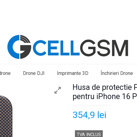
drone
Drone DJI
Imprimante 3D
Închirieri Drone
Husa de protectie 
pentru iPhone 16 P
354,9
lei
TVA INCLUS