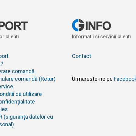
or clienti
Informatii si servicii clienti
port
Contact
c?
livrare comandă
anulare comandă (Retur)
Urmareste-ne pe
Faceboo
ervice
nditii de utilizare
onfidențialitate
kies
R (siguranța datelor cu
sonal)