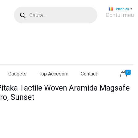
Products
Romanian
▼
search
Contul meu
0
Gadgets
Top Accesorii
Contact
Pitaka Tactile Woven Aramida Magsafe
ro, Sunset