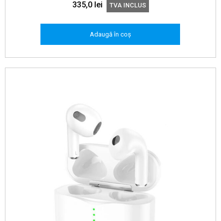
335,0
lei
TVA INCLUS
Adaugă în coș