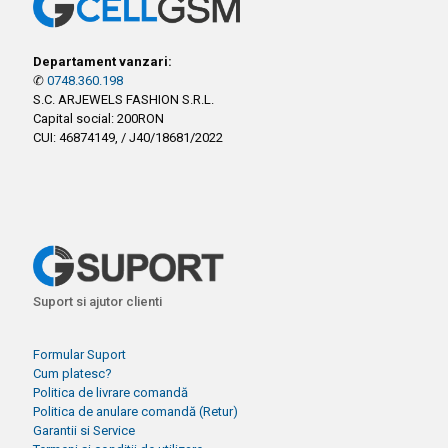
Departament vanzari:
✆
0748.360.198
S.C. ARJEWELS FASHION S.R.L.
Capital social: 200RON
CUI: 46874149, / J40/18681/2022
Suport si ajutor clienti
Formular Suport
Cum platesc?
Politica de livrare comandă
Politica de anulare comandă (Retur)
Garantii si Service