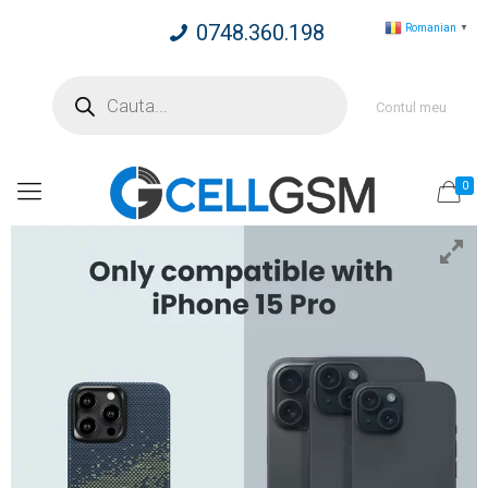
0748.360.198
Romanian
▼
Products
search
Contul meu
0