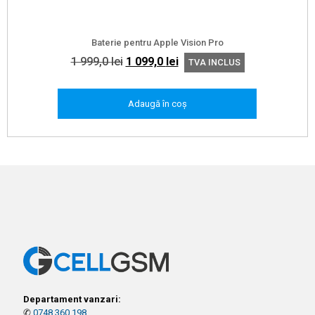
Baterie pentru Apple Vision Pro
Prețul
Prețul
1 999,0
lei
1 099,0
lei
TVA INCLUS
inițial
curent
a
este:
Adaugă în coș
fost:
1
1
099,0 lei.
999,0 lei.
Departament vanzari:
✆
0748.360.198