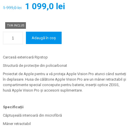
Prețul
Prețul
1 099,0
lei
1 999,0
lei
inițial
curent
a
este:
TVA INCLUS
fost:
1
1
099,0 lei.
Adaugă în coș
999,0 lei.
Carcasă exterioară Ripstop
Structură de protecție din policarbonat
Proiectat de Apple pentru a vă proteja Apple Vision Pro atunci când sunteți
în deplasare. Husa de călătorie Apple Vision Pro are un mâner retractabil și
compartimente special concepute pentru baterie, inserții optice ZEISS,
husă Apple Vision Pro și accesorii suplimentare.
Specificații
Căptușeală interioară din microfibră
Mâner retractabil