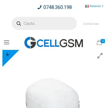
0748.360.198
Romanian
▼
Products
search
Contul meu
0