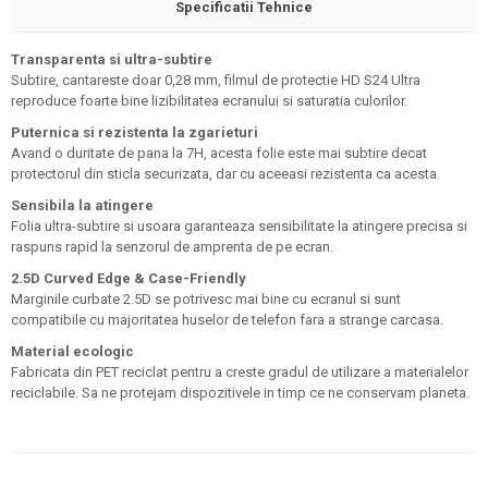
Specificatii Tehnice
Transparenta si ultra-subtire
Subtire, cantareste doar 0,28 mm, filmul de protectie HD S24 Ultra
reproduce foarte bine lizibilitatea ecranului si saturatia culorilor.
Puternica si rezistenta la zgarieturi
Avand o duritate de pana la 7H, acesta folie este mai subtire decat
protectorul din sticla securizata, dar cu aceeasi rezistenta ca acesta.
Sensibila la atingere
Folia ultra-subtire si usoara garanteaza sensibilitate la atingere precisa si
raspuns rapid la senzorul de amprenta de pe ecran.
2.5D Curved Edge & Case-Friendly
Marginile curbate 2.5D se potrivesc mai bine cu ecranul si sunt
compatibile cu majoritatea huselor de telefon fara a strange carcasa.
Material ecologic
Fabricata din PET reciclat pentru a creste gradul de utilizare a materialelor
reciclabile. Sa ne protejam dispozitivele in timp ce ne conservam planeta.