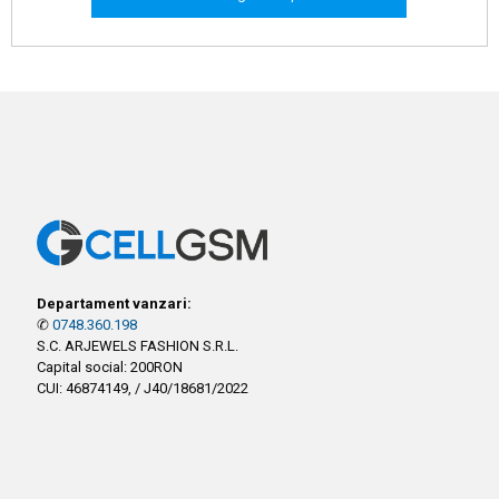
Departament vanzari:
✆
0748.360.198
S.C. ARJEWELS FASHION S.R.L.
Capital social: 200RON
CUI: 46874149, / J40/18681/2022