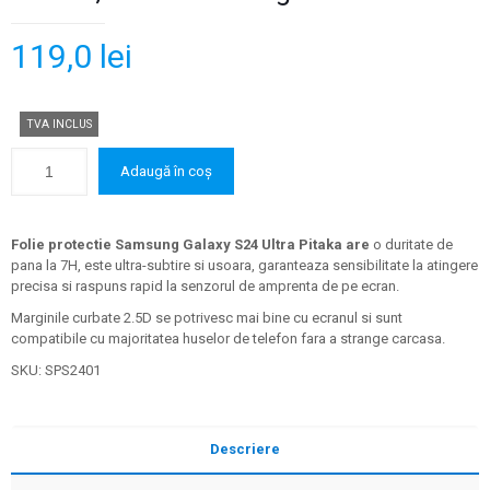
119,0
lei
TVA INCLUS
Adaugă în coș
Folie protectie Samsung Galaxy S24 Ultra
Pitaka are
o duritate de
pana la 7H, este ultra-subtire si usoara, garanteaza sensibilitate la atingere
precisa si raspuns rapid la senzorul de amprenta de pe ecran.
Marginile curbate 2.5D se potrivesc mai bine cu ecranul si sunt
compatibile cu majoritatea huselor de telefon fara a strange carcasa.
SKU:
SPS2401
Descriere