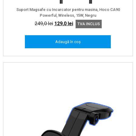
Suport Magsafe cu Incarcator pentru masina, Hoco CA90
Powerful, Wireless, 15W, Negru
Prețul
Prețul
249,0
lei
129,0
lei
TVA INCLUS
inițial
curent
a
este:
Adaugă în coș
fost:
129,0 lei.
249,0 lei.