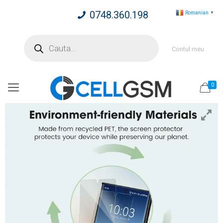
0748.360.198
Romanian
▼
Products
search
Contul meu
0