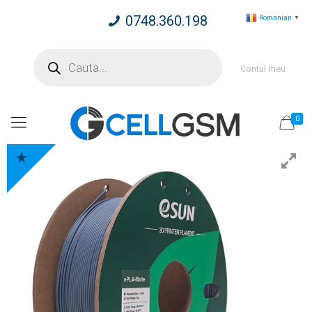
0748.360.198
Romanian
▼
Products
search
Contul meu
0