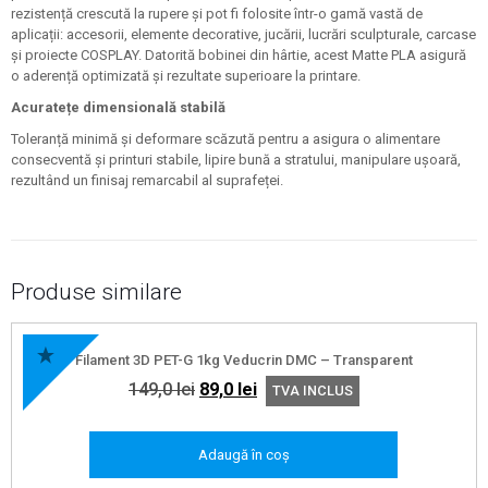
rezistență crescută la rupere și pot fi folosite într-o gamă vastă de
aplicații: accesorii, elemente decorative, jucării, lucrări sculpturale, carcase
și proiecte COSPLAY. Datorită bobinei din hârtie, acest Matte PLA asigură
o aderență optimizată și rezultate superioare la printare.
Acuratețe dimensională stabilă
Toleranță minimă și deformare scăzută pentru a asigura o alimentare
consecventă și printuri stabile, lipire bună a stratului, manipulare ușoară,
rezultând un finisaj remarcabil al suprafeței.
Produse similare
Filament 3D PET-G 1kg Veducrin DMC – Transparent
Prețul
Prețul
149,0
lei
89,0
lei
TVA INCLUS
inițial
curent
a
este:
Adaugă în coș
fost:
89,0 lei.