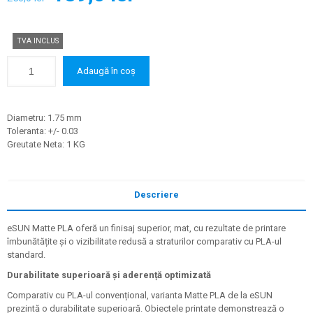
inițial
curent
a
este:
TVA INCLUS
fost:
139,0 lei.
250,0 lei.
Adaugă în coș
Diametru: 1.75 mm
Toleranta: +/- 0.03
Greutate Neta: 1 KG
Descriere
eSUN Matte PLA oferă un finisaj superior, mat, cu rezultate de printare
îmbunătățite și o vizibilitate redusă a straturilor comparativ cu PLA-ul
standard.
Durabilitate superioară și aderență optimizată
Comparativ cu PLA-ul convențional, varianta Matte PLA de la eSUN
prezintă o durabilitate superioară. Obiectele printate demonstrează o