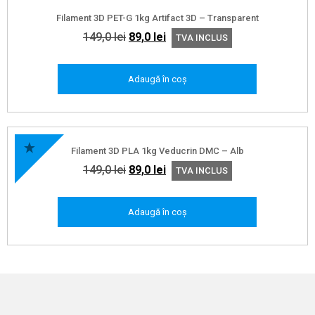
Filament 3D PET-G 1kg Artifact 3D – Transparent
Prețul
Prețul
149,0
lei
89,0
lei
TVA INCLUS
inițial
curent
a
este:
Adaugă în coș
fost:
89,0 lei.
149,0 lei.
Filament 3D PLA 1kg Veducrin DMC – Alb
Prețul
Prețul
149,0
lei
89,0
lei
TVA INCLUS
inițial
curent
a
este:
Adaugă în coș
fost:
89,0 lei.
149,0 lei.