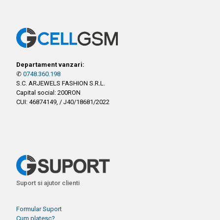
Departament vanzari:
✆
0748.360.198
S.C. ARJEWELS FASHION S.R.L.
Capital social: 200RON
CUI: 46874149, / J40/18681/2022
Suport si ajutor clienti
Formular Suport
Cum platesc?