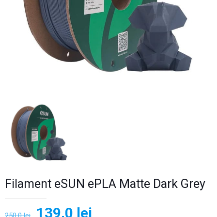
Filament eSUN ePLA Matte Dark Grey
Prețul
Prețul
139,0
lei
250,0
lei