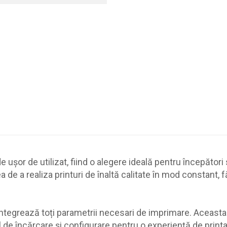
șor de utilizat, fiind o alegere ideală pentru începători
tea de a realiza printuri de înaltă calitate în mod constant
integrează toți parametrii necesari de imprimare. Aceasta
e încărcare și configurare pentru o experiență de printar