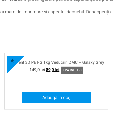
a mare de imprimare și aspectul deosebit. Descoperiți av
Filament 3D PET-G 1kg Veducrin DMC – Galaxy Grey
Prețul
Prețul
149,0
lei
89,0
lei
TVA INCLUS
inițial
curent
a
este:
fost:
89,0 lei.
149,0 lei.
Adaugă în coș