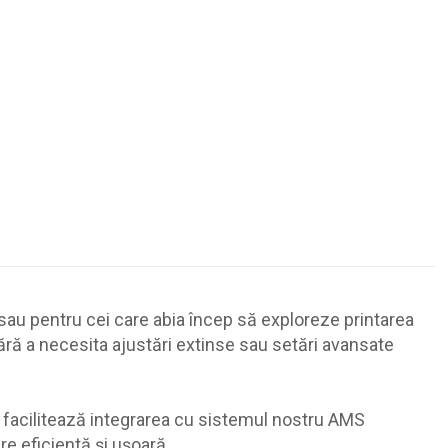
 sau pentru cei care abia încep să exploreze printarea
, fără a necesita ajustări extinse sau setări avansate
 facilitează integrarea cu sistemul nostru AMS
e eficientă și ușoară.