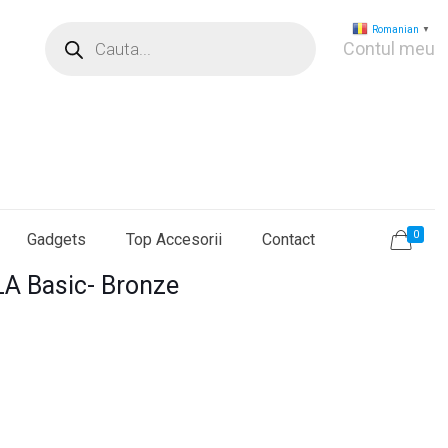
Products
Romanian
▼
search
Contul meu
0
Gadgets
Top Accesorii
Contact
A Basic- Bronze