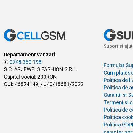
Suport si ajut
Departament vanzari:
✆
0748.360.198
Formular Su
S.C. ARJEWELS FASHION S.R.L.
Cum plates
Capital social: 200RON
Politica de 
CUI: 46874149, / J40/18681/2022
Politica de 
Garantii si S
Termeni si co
Politica de c
Politica coo
Politica GDP
caracter per