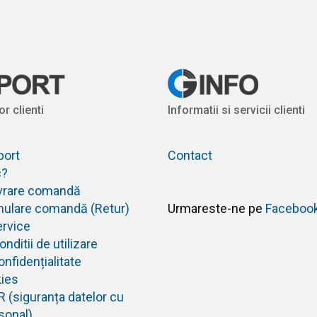
or clienti
Informatii si servicii clienti
port
Contact
c?
livrare comandă
anulare comandă (Retur)
Urmareste-ne pe
Faceboo
ervice
nditii de utilizare
onfidențialitate
kies
R (siguranța datelor cu
sonal)