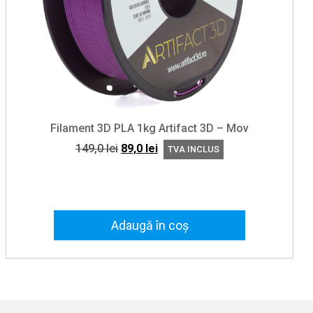
Filament 3D PLA 1kg Artifact 3D – Mov
Prețul
Prețul
149,0
lei
89,0
lei
TVA INCLUS
inițial
curent
a
este:
fost:
89,0 lei.
149,0 lei.
Adaugă în coș