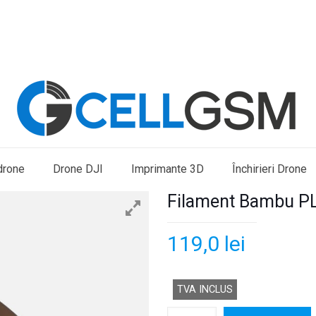
drone
Drone DJI
Imprimante 3D
Închirieri Drone
Filament Bambu PL
119,0
lei
TVA INCLUS