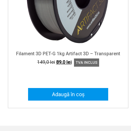
Filament 3D PET-G 1kg Artifact 3D – Transparent
Prețul
Prețul
149,0
lei
89,0
lei
TVA INCLUS
inițial
curent
a
este:
fost:
89,0 lei.
149,0 lei.
Adaugă în coș