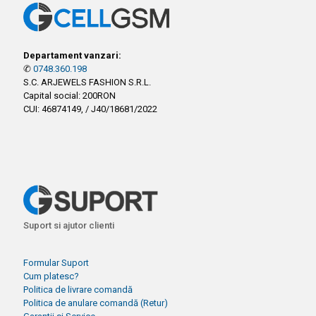
Departament vanzari:
✆
0748.360.198
S.C. ARJEWELS FASHION S.R.L.
Capital social: 200RON
CUI: 46874149, / J40/18681/2022
Suport si ajutor clienti
Formular Suport
Cum platesc?
Politica de livrare comandă
Politica de anulare comandă (Retur)