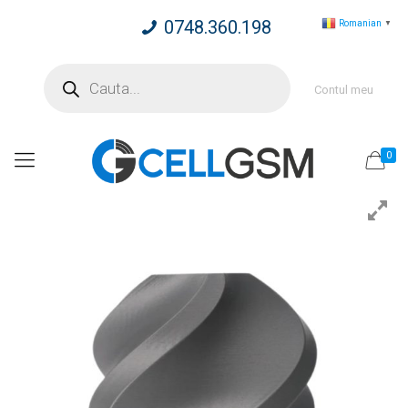
0748.360.198
Romanian
▼
Products
search
Contul meu
0