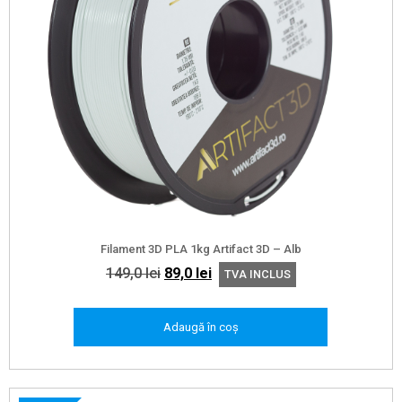
Filament 3D PLA 1kg Artifact 3D – Alb
Prețul
Prețul
149,0
lei
89,0
lei
TVA INCLUS
inițial
curent
a
este:
Adaugă în coș
fost:
89,0 lei.
149,0 lei.