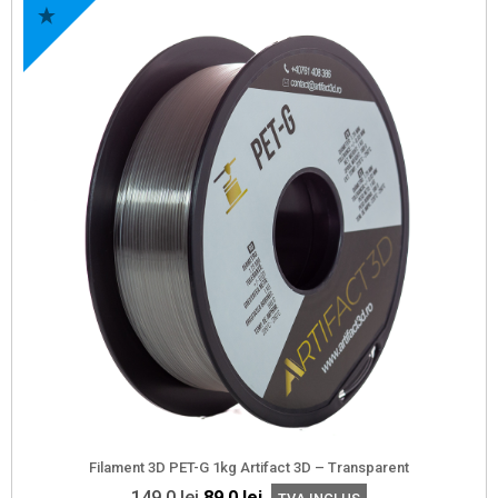
Filament 3D PET-G 1kg Artifact 3D – Transparent
Prețul
Prețul
149,0
lei
89,0
lei