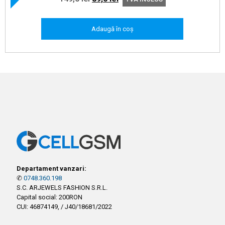
inițial
curent
a
este:
Adaugă în coș
fost:
89,0 lei.
149,0 lei.
Departament vanzari:
✆
0748.360.198
S.C. ARJEWELS FASHION S.R.L.
Capital social: 200RON
CUI: 46874149, / J40/18681/2022