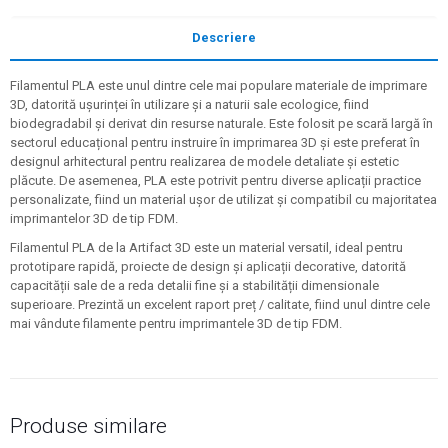
Descriere
Filamentul PLA este unul dintre cele mai populare materiale de imprimare
3D, datorită ușurinței în utilizare și a naturii sale ecologice, fiind
biodegradabil și derivat din resurse naturale. Este folosit pe scară largă în
sectorul educațional pentru instruire în imprimarea 3D și este preferat în
designul arhitectural pentru realizarea de modele detaliate și estetic
plăcute. De asemenea, PLA este potrivit pentru diverse aplicații practice
personalizate, fiind un material ușor de utilizat și compatibil cu majoritatea
imprimantelor 3D de tip FDM.
Filamentul PLA de la Artifact 3D este un material versatil, ideal pentru
prototipare rapidă, proiecte de design și aplicații decorative, datorită
capacității sale de a reda detalii fine și a stabilității dimensionale
superioare. Prezintă un excelent raport preț / calitate, fiind unul dintre cele
mai vândute filamente pentru imprimantele 3D de tip FDM.
Produse similare