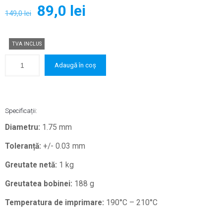
Prețul
Prețul
89,0
lei
149,0
lei
inițial
curent
a
este:
TVA INCLUS
fost:
89,0 lei.
149,0 lei.
Adaugă în coș
Specificații:
Diametru:
1.75 mm
Toleranță:
+/- 0.03 mm
Greutate netă:
1 kg
Greutatea bobinei:
188 g
Temperatura de imprimare:
190°C – 210°C