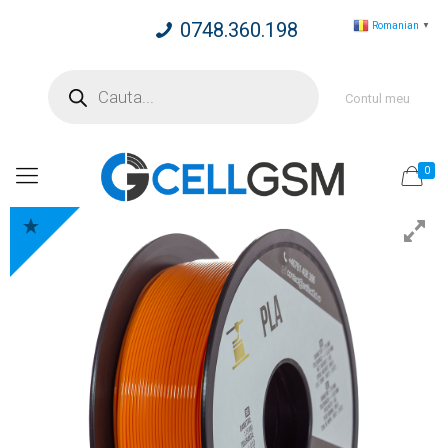
0748.360.198
Romanian
▼
Products
search
Contul meu
0