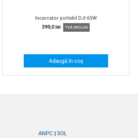
Incarcator portabil DJI 65W
399,0
lei
TVA INCLUS
Adaugă în coș
ANPC
|
SOL