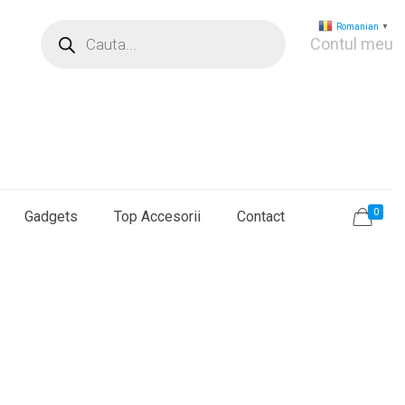
Products
Romanian
▼
search
Contul meu
0
Gadgets
Top Accesorii
Contact