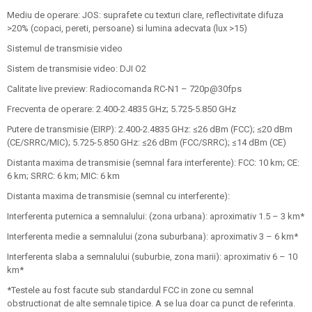
Mediu de operare: JOS: suprafete cu texturi clare, reflectivitate difuza
>20% (copaci, pereti, persoane) si lumina adecvata (lux >15)
Sistemul de transmisie video
Sistem de transmisie video: DJI O2
Calitate live preview: Radiocomanda RC-N1 – 720p@30fps
Frecventa de operare: 2.400-2.4835 GHz; 5.725-5.850 GHz
Putere de transmisie (EIRP): 2.400-2.4835 GHz: ≤26 dBm (FCC); ≤20 dBm
(CE/SRRC/MIC); 5.725-5.850 GHz: ≤26 dBm (FCC/SRRC); ≤14 dBm (CE)
Distanta maxima de transmisie (semnal fara interferente): FCC: 10 km; CE:
6 km; SRRC: 6 km; MIC: 6 km
Distanta maxima de transmisie (semnal cu interferente):
Interferenta puternica a semnalului: (zona urbana): aproximativ 1.5 – 3 km*
Interferenta medie a semnalului (zona suburbana): aproximativ 3 – 6 km*
Interferenta slaba a semnalului (suburbie, zona marii): aproximativ 6 – 10
km*
*Testele au fost facute sub standardul FCC in zone cu semnal
obstructionat de alte semnale tipice. A se lua doar ca punct de referinta.