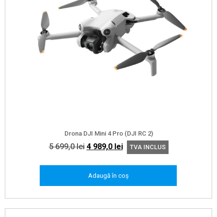
Drona DJI Mini 4 Pro (DJI RC 2)
Prețul
Prețul
5 699,0
lei
4 989,0
lei
TVA INCLUS
inițial
curent
a
este:
Adaugă în coș
fost:
4
5
989,0 lei.
699,0 lei.