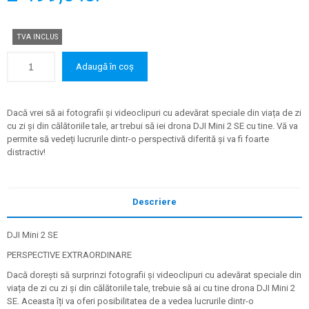
TVA INCLUS
Adaugă în coș
Dacă vrei să ai fotografii și videoclipuri cu adevărat speciale din viața de zi
cu zi și din călătoriile tale, ar trebui să iei drona DJI Mini 2 SE cu tine. Vă va
permite să vedeți lucrurile dintr-o perspectivă diferită și va fi foarte
distractiv!
Descriere
DJI Mini 2 SE
PERSPECTIVE EXTRAORDINARE
Dacă dorești să surprinzi fotografii și videoclipuri cu adevărat speciale din
viața de zi cu zi și din călătoriile tale, trebuie să ai cu tine drona DJI Mini 2
SE. Aceasta îți va oferi posibilitatea de a vedea lucrurile dintr-o