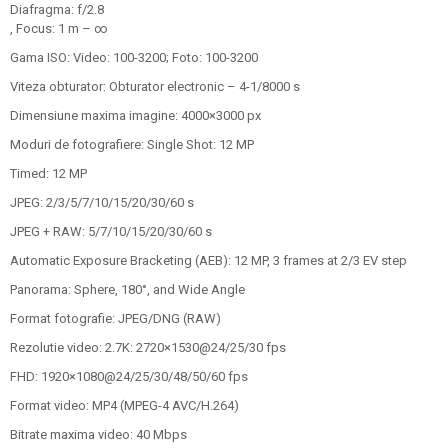
Diafragma: f/2.8
, Focus: 1 m – ∞
Gama ISO: Video: 100-3200; Foto: 100-3200
Viteza obturator: Obturator electronic – 4-1/8000 s
Dimensiune maxima imagine: 4000×3000 px
Moduri de fotografiere: Single Shot: 12 MP
Timed: 12 MP
JPEG: 2/3/5/7/10/15/20/30/60 s
JPEG + RAW: 5/7/10/15/20/30/60 s
Automatic Exposure Bracketing (AEB): 12 MP, 3 frames at 2/3 EV step
Panorama: Sphere, 180°, and Wide Angle
Format fotografie: JPEG/DNG (RAW)
Rezolutie video: 2.7K: 2720×1530@24/25/30 fps
FHD: 1920×1080@24/25/30/48/50/60 fps
Format video: MP4 (MPEG-4 AVC/H.264)
Bitrate maxima video: 40 Mbps