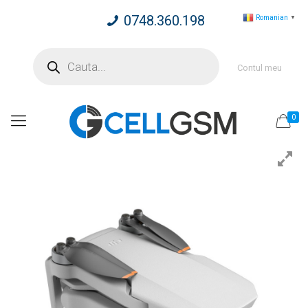
0748.360.198
Romanian
▼
Products
search
Contul meu
0