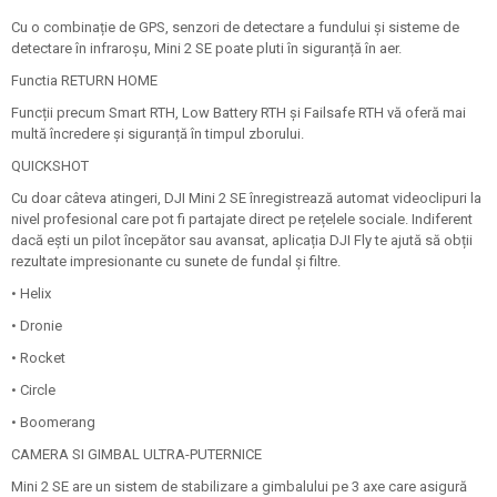
Cu o combinație de GPS, senzori de detectare a fundului și sisteme de
detectare în infraroșu, Mini 2 SE poate pluti în siguranță în aer.
Functia RETURN HOME
Funcții precum Smart RTH, Low Battery RTH și Failsafe RTH vă oferă mai
multă încredere și siguranță în timpul zborului.
QUICKSHOT
Cu doar câteva atingeri, DJI Mini 2 SE înregistrează automat videoclipuri la
nivel profesional care pot fi partajate direct pe rețelele sociale. Indiferent
dacă ești un pilot începător sau avansat, aplicația DJI Fly te ajută să obții
rezultate impresionante cu sunete de fundal și filtre.
• Helix
• Dronie
• Rocket
• Circle
• Boomerang
CAMERA SI GIMBAL ULTRA-PUTERNICE
Mini 2 SE are un sistem de stabilizare a gimbalului pe 3 axe care asigură