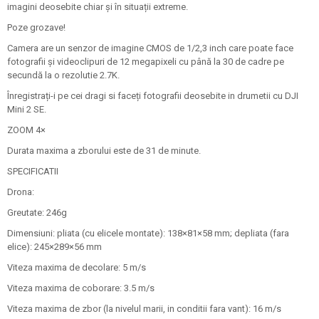
imagini deosebite chiar și în situații extreme.
Poze grozave!
Camera are un senzor de imagine CMOS de 1/2,3 inch care poate face
fotografii și videoclipuri de 12 megapixeli cu până la 30 de cadre pe
secundă la o rezolutie 2.7K.
Înregistrați-i pe cei dragi si faceți fotografii deosebite in drumetii cu DJI
Mini 2 SE.
ZOOM 4×
Durata maxima a zborului este de 31 de minute.
SPECIFICATII
Drona:
Greutate: 246g
Dimensiuni: pliata (cu elicele montate): 138×81×58 mm; depliata (fara
elice): 245×289×56 mm
Viteza maxima de decolare: 5 m/s
Viteza maxima de coborare: 3.5 m/s
Viteza maxima de zbor (la nivelul marii, in conditii fara vant): 16 m/s