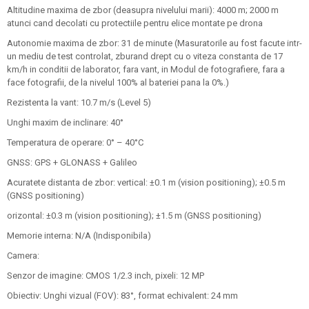
Altitudine maxima de zbor (deasupra nivelului marii): 4000 m; 2000 m
atunci cand decolati cu protectiile pentru elice montate pe drona
Autonomie maxima de zbor: 31 de minute (Masuratorile au fost facute intr-
un mediu de test controlat, zburand drept cu o viteza constanta de 17
km/h in conditii de laborator, fara vant, in Modul de fotografiere, fara a
face fotografii, de la nivelul 100% al bateriei pana la 0%.)
Rezistenta la vant: 10.7 m/s (Level 5)
Unghi maxim de inclinare: 40°
Temperatura de operare: 0° – 40°C
GNSS: GPS + GLONASS + Galileo
Acuratete distanta de zbor: vertical: ±0.1 m (vision positioning); ±0.5 m
(GNSS positioning)
orizontal: ±0.3 m (vision positioning); ±1.5 m (GNSS positioning)
Memorie interna: N/A (Indisponibila)
Camera:
Senzor de imagine: CMOS 1/2.3 inch, pixeli: 12 MP
Obiectiv: Unghi vizual (FOV): 83°, format echivalent: 24 mm