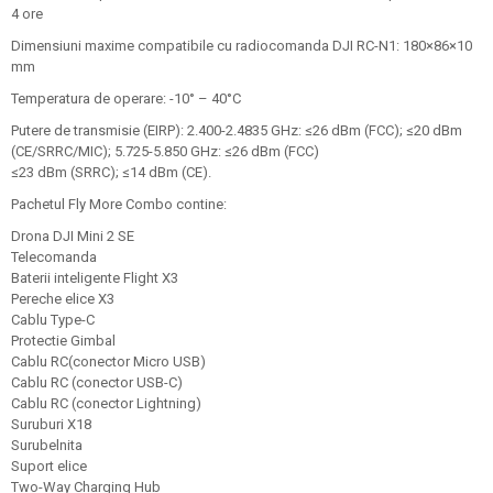
4 ore
Dimensiuni maxime compatibile cu radiocomanda DJI RC-N1: 180×86×10
mm
Temperatura de operare: -10° – 40°C
Putere de transmisie (EIRP): 2.400-2.4835 GHz: ≤26 dBm (FCC); ≤20 dBm
(CE/SRRC/MIC); 5.725-5.850 GHz: ≤26 dBm (FCC)
≤23 dBm (SRRC); ≤14 dBm (CE).
Pachetul Fly More Combo contine:
Drona DJI Mini 2 SE
Telecomanda
Baterii inteligente Flight X3
Pereche elice X3
Cablu Type-C
Protectie Gimbal
Cablu RC(conector Micro USB)
Cablu RC (conector USB-C)
Cablu RC (conector Lightning)
Suruburi X18
Surubelnita
Suport elice
Two-Way Charging Hub