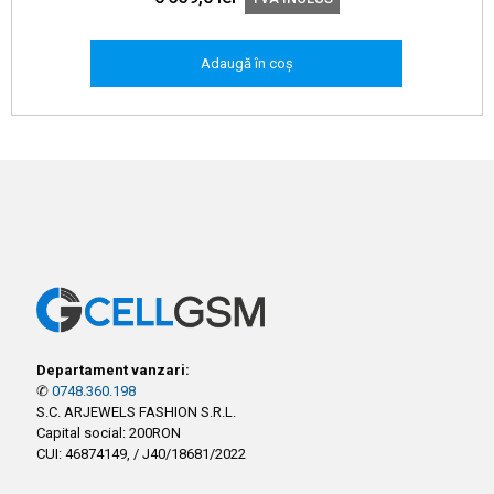
Adaugă în coș
Departament vanzari:
✆
0748.360.198
S.C. ARJEWELS FASHION S.R.L.
Capital social: 200RON
CUI: 46874149, / J40/18681/2022