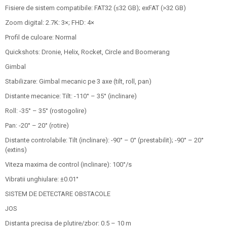
Fisiere de sistem compatibile: FAT32 (≤32 GB); exFAT (>32 GB)
Zoom digital: 2.7K: 3×; FHD: 4×
Profil de culoare: Normal
Quickshots: Dronie, Helix, Rocket, Circle and Boomerang
Gimbal
Stabilizare: Gimbal mecanic pe 3 axe (tilt, roll, pan)
Distante mecanice: Tilt: -110° – 35° (inclinare)
Roll: -35° – 35° (rostogolire)
Pan: -20° – 20° (rotire)
Distante controlabile: Tilt (inclinare): -90° – 0° (prestabilit); -90° – 20°
(extins)
Viteza maxima de control (inclinare): 100°/s
Vibratii unghiulare: ±0.01°
SISTEM DE DETECTARE OBSTACOLE
JOS
Distanta precisa de plutire/zbor: 0.5 – 10 m