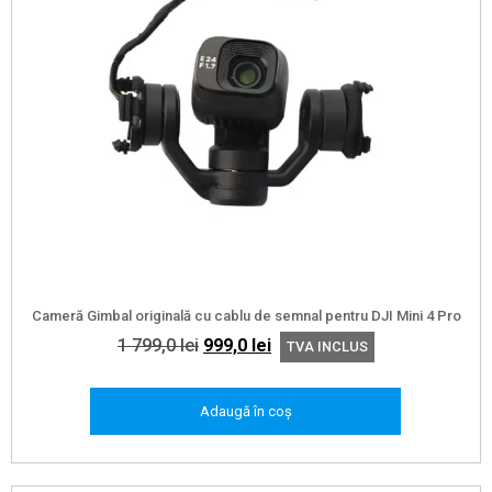
Cameră Gimbal originală cu cablu de semnal pentru DJI Mini 4 Pro
Prețul
Prețul
1 799,0
lei
999,0
lei
TVA INCLUS
inițial
curent
a
este:
Adaugă în coș
fost:
999,0 lei.
1
799,0 lei.