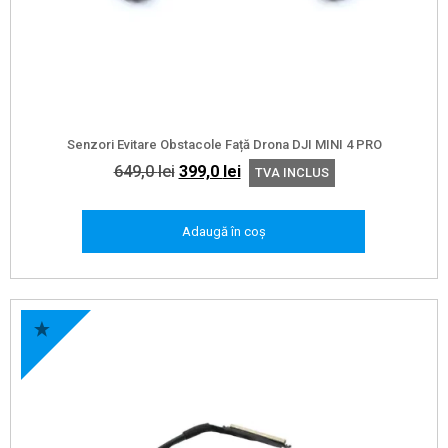
Senzori Evitare Obstacole Față Drona DJI MINI 4 PRO
Prețul
Prețul
649,0
lei
399,0
lei
TVA INCLUS
inițial
curent
a
este:
Adaugă în coș
fost:
399,0 lei.
649,0 lei.