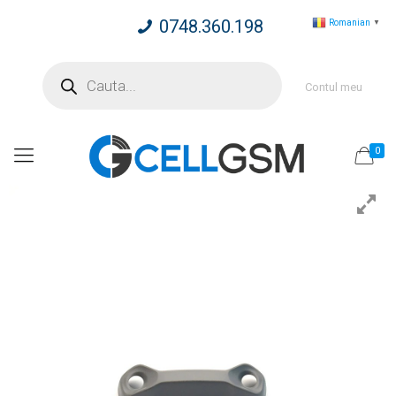
0748.360.198
Romanian
▼
Products
search
Contul meu
0