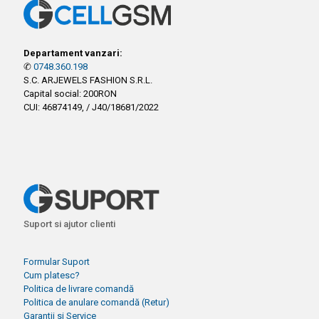
Departament vanzari:
✆
0748.360.198
S.C. ARJEWELS FASHION S.R.L.
Capital social: 200RON
CUI: 46874149, / J40/18681/2022
Suport si ajutor clienti
Formular Suport
Cum platesc?
Politica de livrare comandă
Politica de anulare comandă (Retur)
Garantii si Service