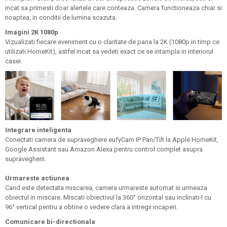
incat sa primesti doar alertele care conteaza. Camera functioneaza chiar si
noaptea, in conditii de lumina scazuta.
Imagini 2K 1080p
Vizualizati fiecare eveniment cu o claritate de pana la 2K (1080p in timp ce
utilizati HomeKit), astfel incat sa vedeti exact ce se intampla in interiorul
casei.
Integrare inteligenta
Conectati camera de supraveghere eufyCam IP Pan/Tilt la Apple HomeKit,
Google Assistant sau Amazon Alexa pentru control complet asupra
supravegherii.
Urmareste actiunea
Cand este detectata miscarea, camera urmareste automat si urmeaza
obiectul in miscare. Miscati obiectivul la 360° orizontal sau inclinati-l cu
96° vertical pentru a obtine o vedere clara a intregii incaperi.
Comunicare bi-directionala