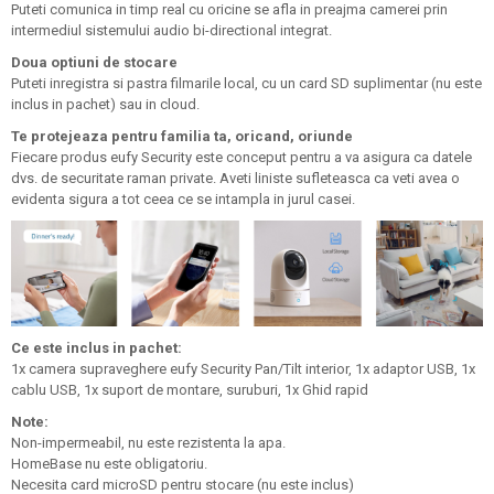
Puteti comunica in timp real cu oricine se afla in preajma camerei prin
intermediul sistemului audio bi-directional integrat.
Doua optiuni de stocare
Puteti inregistra si pastra filmarile local, cu un card SD suplimentar (nu este
inclus in pachet) sau in cloud.
Te protejeaza pentru familia ta, oricand, oriunde
Fiecare produs eufy Security este conceput pentru a va asigura ca datele
dvs. de securitate raman private. Aveti liniste sufleteasca ca veti avea o
evidenta sigura a tot ceea ce se intampla in jurul casei.
Ce este inclus in pachet:
1x camera supraveghere eufy Security Pan/Tilt interior, 1x adaptor USB, 1x
cablu USB, 1x suport de montare, suruburi, 1x Ghid rapid
Note:
Non-impermeabil, nu este rezistenta la apa.
HomeBase nu este obligatoriu.
Necesita card microSD pentru stocare (nu este inclus)