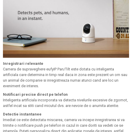
Inregistrari relevante
Camera de supraveghere eufyIP Pan/Tilt este dotata cu inteligenta
artificiala care determina in timp real daca in zona este prezent un om sau
un animal de companie si inregistreaza numai atunci cand are loc un
eveniment de interes.
Notificari precise direct pe telefon
Inteligenta artificiala incorporata va detecta nivelurile excesive de zgomot,
astfel incat sa stiti cand micutul dvs. are nevoie de o anumita atentie.
Detectie instantanee
Imediat ce este detectata miscarea, camera va incepe inregistrarea si va
trimite o notificare push pe telefon in cazul in care doriti sa vedeti ce se
intampla. Puteti personaliza direct din aplicatie zonele de interes, astfel