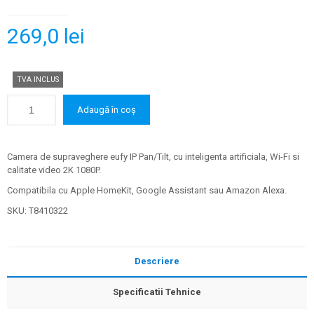
269,0
lei
TVA INCLUS
Adaugă în coș
Camera de supraveghere eufy IP Pan/Tilt, cu inteligenta artificiala, Wi-Fi si
calitate video 2K 1080P.
Compatibila cu Apple HomeKit, Google Assistant sau Amazon Alexa.
SKU:
T8410322
Descriere
Specificatii Tehnice