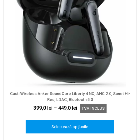
Casti Wireless Anker SoundCore Liberty 4 NC, ANC 2.0, Sunet Hi-
Res, LDAC, Bluetooth 5.3
Interval
399,0
lei
–
449,0
lei
TVA INCLUS
de
prețuri:
Selectează opțiunile
399,0 lei
până