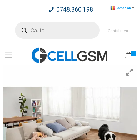
0748.360.198
Romanian
▼
Products
search
Contul meu
0