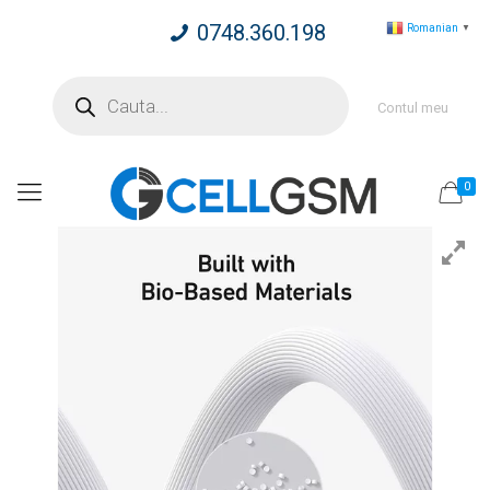
0748.360.198
Romanian
▼
Products
search
Contul meu
0