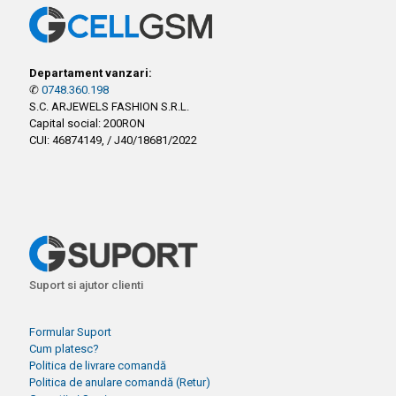
Departament vanzari:
✆
0748.360.198
S.C. ARJEWELS FASHION S.R.L.
Capital social: 200RON
CUI: 46874149, / J40/18681/2022
Suport si ajutor clienti
Formular Suport
Cum platesc?
Politica de livrare comandă
Politica de anulare comandă (Retur)