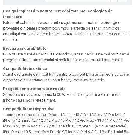
Design inspirat din natura.
O modalitate mai ecologica de
incarcare
Exteriorul cablului este construit cu ajutorul unor materiale biologice
provenite din plante precum porumbul si trestia de zahar, in timp ce
ambalajul este realizat din hartie 100% reciclabila si imprimat cu cerneala
din soia.
Biobaza si durabilitate
Cu o durata de viata de 20.000 de indoiri, acest cablu este mai mult decat
pregatit sa faca fata stresului si solicitarilor din timpul utilizarii zilnice.
Compatibilitate extinsa
Acest cablu este certificat MFi pentru o compatibilitate perfecta cu toate
dispozitivele Lightning, inclusiv iPhone, iPad si multe altele.
Pregatit pentru incarcare rapida
Suporta o incarcare de pana la 30 W – suficient pentru a va alimenta
iPhone sau iPad la viteza mare.
Compatibilitate Dispozitive
– complet compatibil cu: iPhone 13 mini /13 /13 / 13 Pro / 13 Pro Max /
iPhone 12 mini / 12 / 12 / 12 Pro / 12 Pro / 12 Pro Max / 11 / 11 Pro / 11 Pro
Max / XS / XS Max / XR / X / X / 8 / 8 Plus / iPhone SE (a doua generatie).
iPad Pro de 10,5 inchi, iPad Pro de 9,7 inchi / iPad 9 / iPad 8 / iPad mini 5 /