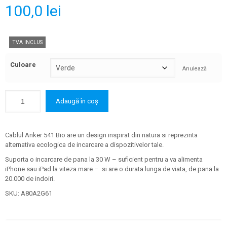
100,0
lei
TVA INCLUS
Culoare
Anulează
Adaugă în coș
Cablul Anker 541 Bio are un design inspirat din natura si reprezinta
alternativa ecologica de incarcare a dispozitivelor tale.
Suporta o incarcare de pana la 30 W – suficient pentru a va alimenta
iPhone sau iPad la viteza mare – si are o durata lunga de viata, de pana la
20.000 de indoiri.
SKU:
A80A2G61