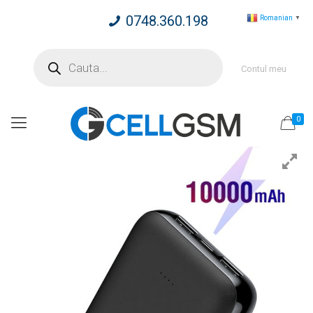
0748.360.198
Romanian
▼
Products
search
Contul meu
0