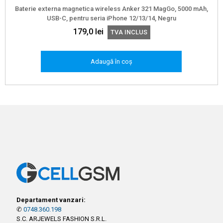
Baterie externa magnetica wireless Anker 321 MagGo, 5000 mAh,
USB-C, pentru seria iPhone 12/13/14, Negru
179,0
lei
TVA INCLUS
Adaugă în coș
Departament vanzari:
✆
0748.360.198
S.C. ARJEWELS FASHION S.R.L.