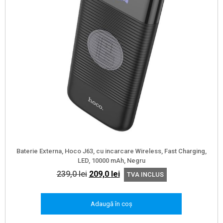
Baterie Externa, Hoco J63, cu incarcare Wireless, Fast Charging,
LED, 10000 mAh, Negru
Prețul
Prețul
239,0
lei
209,0
lei
TVA INCLUS
inițial
curent
a
este:
Adaugă în coș
fost:
209,0 lei.
239,0 lei.