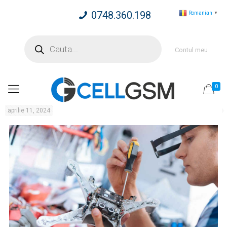
0748.360.198
Romanian
▼
Products
search
Contul meu
0
aprilie 11, 2024