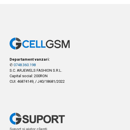
Departament vanzari:
✆
0748.360.198
S.C. ARJEWELS FASHION S.R.L.
Capital social: 200RON
CUI: 46874149, / J40/18681/2022
Suport si ajutor clienti