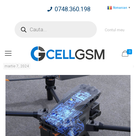
0748.360.198
Romanian
▼
Products
search
Contul meu
0
martie 7, 2024