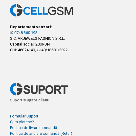
Departament vanzari:
✆
0748.360.198
S.C. ARJEWELS FASHION S.R.L.
Capital social: 200RON
CUI: 46874149, / J40/18681/2022
Suport si ajutor clienti
Formular Suport
Cum platesc?
Politica de livrare comandă
Politica de anulare comandă (Retur)