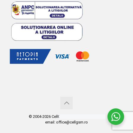
© 2004-2026 CellGSM. Copyright CellGSM.ro
email: office@cellgsm.ro